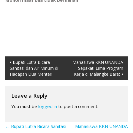
Mohon maaf bila tidak berkenan
Post
Bupati Lutra Bicara
Mahasiswa KKN UNANDA
Sanitasi dan Air Minum di
Sepakati Lima Program
navigation
Hadapan Dua Menteri
Kerja di Malangke Barat
Leave a Reply
You must be
logged in
to post a comment.
←
Bupati Lutra Bicara Sanitasi
Mahasiswa KKN UNANDA