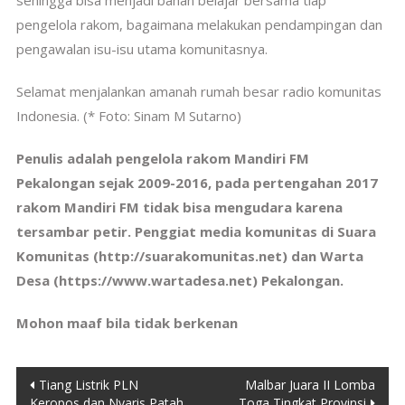
sehingga bisa menjadi bahan belajar bersama tiap
pengelola rakom, bagaimana melakukan pendampingan dan
pengawalan isu-isu utama komunitasnya.
Selamat menjalankan amanah rumah besar radio komunitas
Indonesia. (* Foto: Sinam M Sutarno)
Penulis adalah pengelola rakom Mandiri FM
Pekalongan sejak 2009-2016, pada pertengahan 2017
rakom Mandiri FM tidak bisa mengudara karena
tersambar petir. Penggiat media komunitas di Suara
Komunitas (http://suarakomunitas.net) dan Warta
Desa (https://www.wartadesa.net) Pekalongan.
Mohon maaf bila tidak berkenan
Post
Tiang Listrik PLN
Malbar Juara II Lomba
Keropos dan Nyaris Patah
Toga Tingkat Provinsi