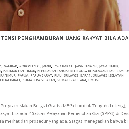
OTENSI PENGHAMBURAN UANG RAKYAT BILA ADA
,
,
,
,
,
,
,
A
GAMBAR
GORONTALO
JAMBI
JAWA BARAT
JAWA TENGAH
JAWA TIMUR
,
,
,
,
H
KALIMANTAN TIMUR
KEPULAUAN BANGKA BELITUNG
KEPULAUAN RIAU
LAMPU
,
,
,
,
,
,
RA TIMUR
PAPUA
PAPUA BARAT
RIAU
SULAWESI BARAT
SULAWESI SELATAN
,
,
,
ATERA BARAT
SUMATERA SELATAN
SUMATERA UTARA
UMUM
Program Makan Bergizi Gratis (MBG) Lombok Tengah (Loteng),
akyat bila ada 2 Satuan Pelayanan Pemenuhan Gizi (SPPG) di Des
la melihat dari prosedur yang ada, Satgas menegaskan bahwa bil