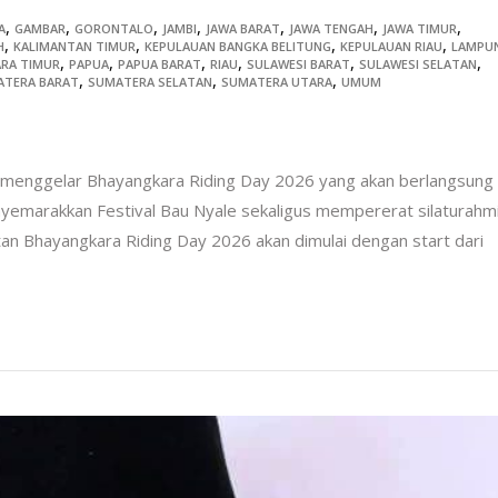
,
,
,
,
,
,
,
A
GAMBAR
GORONTALO
JAMBI
JAWA BARAT
JAWA TENGAH
JAWA TIMUR
,
,
,
,
H
KALIMANTAN TIMUR
KEPULAUAN BANGKA BELITUNG
KEPULAUAN RIAU
LAMPU
,
,
,
,
,
,
RA TIMUR
PAPUA
PAPUA BARAT
RIAU
SULAWESI BARAT
SULAWESI SELATAN
,
,
,
ATERA BARAT
SUMATERA SELATAN
SUMATERA UTARA
UMUM
nggelar Bhayangkara Riding Day 2026 yang akan berlangsung
nyemarakkan Festival Bau Nyale sekaligus mempererat silaturahm
atan Bhayangkara Riding Day 2026 akan dimulai dengan start dari