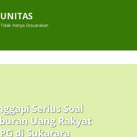
UNITAS
 Tidak Hanya Disuarakan
ggapi Serius Soal
buran Uang Rakyat
PPG di Sukarara