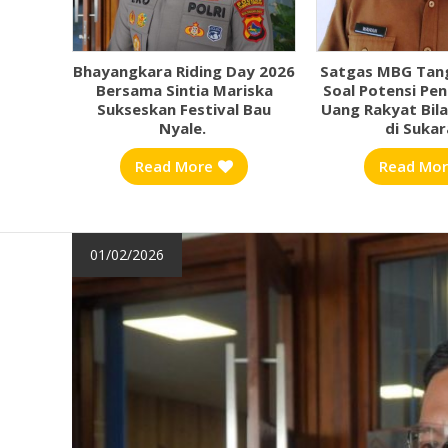
nsi
Bhayangkara Riding Day 2026
Satgas MBG Tang
 Camat
Bersama Sintia Mariska
Soal Potensi P
yandu
Sukseskan Festival Bau
Uang Rakyat Bila
Nyale. ‎
di Sukar
Read More
Read Mo
01/02/2026