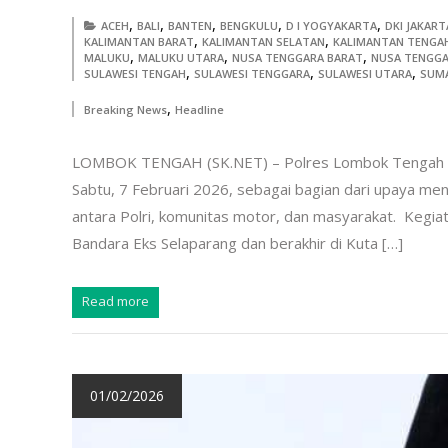
,
,
,
,
,
ACEH
BALI
BANTEN
BENGKULU
D I YOGYAKARTA
DKI JAKART
,
,
KALIMANTAN BARAT
KALIMANTAN SELATAN
KALIMANTAN TENGA
,
,
,
MALUKU
MALUKU UTARA
NUSA TENGGARA BARAT
NUSA TENGGA
,
,
,
SULAWESI TENGAH
SULAWESI TENGGARA
SULAWESI UTARA
SUM
,
Breaking News
Headline
LOMBOK TENGAH (SK.NET) – Polres Lombok Tengah me
Sabtu, 7 Februari 2026, sebagai bagian dari upaya me
antara Polri, komunitas motor, dan masyarakat. ‎ Kegi
Bandara Eks Selaparang dan berakhir di Kuta […]
Read more
01/02/2026