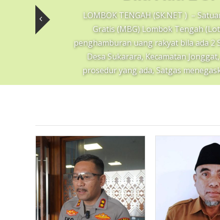
LOMBOK TENGAH (SK.NET ) – Satuan
Gratis (MBG) Lombok Tengah (Lote
penghamburan uang rakyat bila ada 2 
Desa Sukarara, Kecamatan Jonggat,
prosedur yang ada, Satgas menegaska
Re