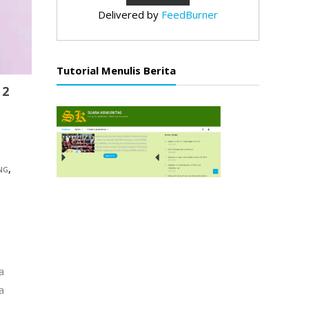
Delivered by
FeedBurner
Tutorial Menulis Berita
 2
,
NG
a
a