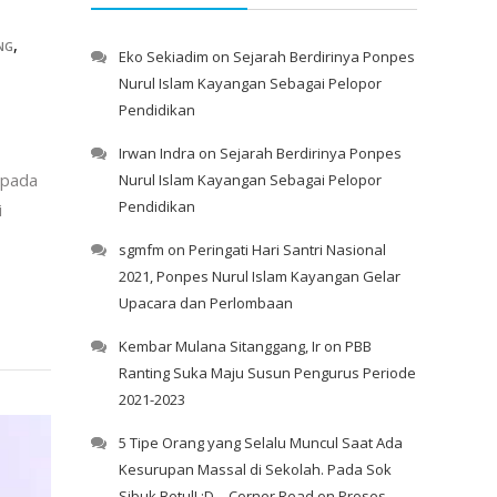
,
NG
Eko Sekiadim
on
Sejarah Berdirinya Ponpes
Nurul Islam Kayangan Sebagai Pelopor
Pendidikan
Irwan Indra
on
Sejarah Berdirinya Ponpes
 pada
Nurul Islam Kayangan Sebagai Pelopor
Pendidikan
i
sgmfm
on
Peringati Hari Santri Nasional
2021, Ponpes Nurul Islam Kayangan Gelar
Upacara dan Perlombaan
Kembar Mulana Sitanggang, Ir
on
PBB
Ranting Suka Maju Susun Pengurus Periode
2021-2023
5 Tipe Orang yang Selalu Muncul Saat Ada
Kesurupan Massal di Sekolah. Pada Sok
Sibuk Betul! :D – Corner Read
on
Proses