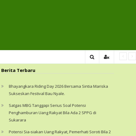
Berita Terbaru
Potensi Sia-siakan Ua
Bhayangkara Riding Day 2026 Bersama Sintia Mariska
Pemerhati Soroti Bila 2 
Sukseskan Festival Bau Nyale. ‎
di Sukarara
Satgas MBG Tanggapi Serius Soal Potensi
Penghamburan Uang Rakyat Bila Ada 2 SPPG di
Sukarara
LOMBOK TENGAH, NTB (SK.NET) – Potensi penghamb
sis-sia, bila ada dua Satuan Pelayanan Pemenuhan Gi
Potensi Sia-siakan Uang Rakyat, Pemerhati Soroti Bila 2