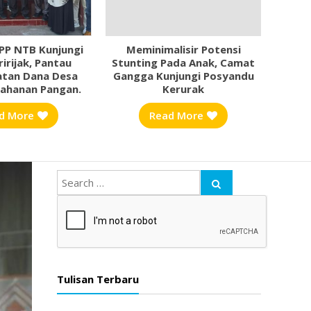
PP NTB Kunjungi
Meminimalisir Potensi
Bhayan
irijak, Pantau
Stunting Pada Anak, Camat
Ber
tan Dana Desa
Gangga Kunjungi Posyandu
Suk
ahanan Pangan.
Kerurak
d More
Read More
Tulisan Terbaru