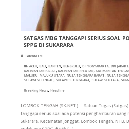
SATGAS MBG TANGGAPI SERIUS SOAL P
SPPG DI SUKARARA
Talenta FM
,
,
,
,
,
ACEH
BALI
BANTEN
BENGKULU
D I YOGYAKARTA
DKI JAKART
,
,
KALIMANTAN BARAT
KALIMANTAN SELATAN
KALIMANTAN TENGA
,
,
,
MALUKU
MALUKU UTARA
NUSA TENGGARA BARAT
NUSA TENGGA
,
,
,
SULAWESI TENGAH
SULAWESI TENGGARA
SULAWESI UTARA
SUM
,
Breaking News
Headline
LOMBOK TENGAH (SK.NET ) – Satuan Tugas (Satgas) 
tanggapi serius soal ada potensi penghamburan uang r
Sukarara, Kecamatan Jonggat, Lombok Tengah, NTB. Bi
sudah ada SPPG di titik […]