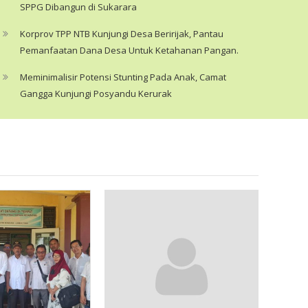
Sukarara Kecamatan Jonggat Lombok Tengah NTB,
SPPG Dibangun di Sukarara
angkat bicara. Selain penghamburan uang negara, 
Korprov TPP NTB Kunjungi Desa Beririjak, Pantau
pembangunan SPPG untuk kepengintan Program Mak
Pemanfaatan Dana Desa Untuk Ketahanan Pangan.
tersebut juga masih amburadul. Amburadu
Meminimalisir Potensi Stunting Pada Anak, Camat
Gangga Kunjungi Posyandu Kerurak
Read More