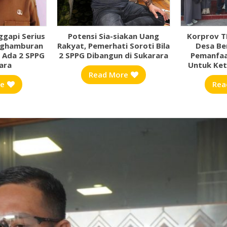
gapi Serius
Potensi Sia-siakan Uang
Korprov T
enghamburan
Rakyat, Pemerhati Soroti Bila
Desa Ber
 Ada 2 SPPG
2 SPPG Dibangun di Sukarara
Pemanfaa
ara
Untuk Ket
Read More
re
Rea