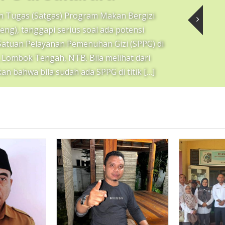
 Tugas (Satgas) Program Makan Bergizi
ng), tanggapi serius soal ada potensi
Satuan Pelayanan Pemenuhan Gizi (SPPG) di
 Lombok Tengah, NTB. Bila melihat dari
n bahwa bila sudah ada SPPG di titik […]
ad More