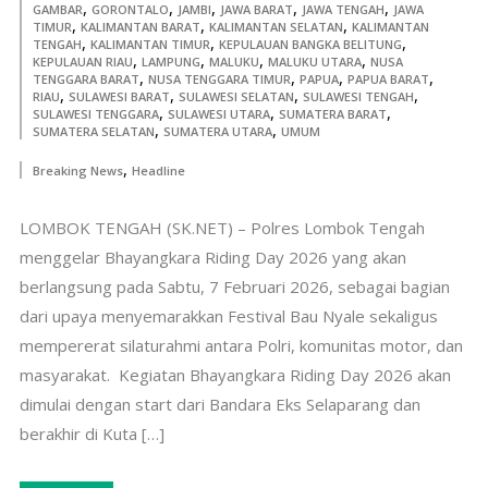
,
,
,
,
,
GAMBAR
GORONTALO
JAMBI
JAWA BARAT
JAWA TENGAH
JAWA
,
,
,
TIMUR
KALIMANTAN BARAT
KALIMANTAN SELATAN
KALIMANTAN
,
,
,
TENGAH
KALIMANTAN TIMUR
KEPULAUAN BANGKA BELITUNG
,
,
,
,
KEPULAUAN RIAU
LAMPUNG
MALUKU
MALUKU UTARA
NUSA
,
,
,
,
TENGGARA BARAT
NUSA TENGGARA TIMUR
PAPUA
PAPUA BARAT
,
,
,
,
RIAU
SULAWESI BARAT
SULAWESI SELATAN
SULAWESI TENGAH
,
,
,
SULAWESI TENGGARA
SULAWESI UTARA
SUMATERA BARAT
,
,
SUMATERA SELATAN
SUMATERA UTARA
UMUM
,
Breaking News
Headline
LOMBOK TENGAH (SK.NET) – Polres Lombok Tengah
menggelar Bhayangkara Riding Day 2026 yang akan
berlangsung pada Sabtu, 7 Februari 2026, sebagai bagian
dari upaya menyemarakkan Festival Bau Nyale sekaligus
mempererat silaturahmi antara Polri, komunitas motor, dan
masyarakat. ‎ Kegiatan Bhayangkara Riding Day 2026 akan
dimulai dengan start dari Bandara Eks Selaparang dan
berakhir di Kuta […]