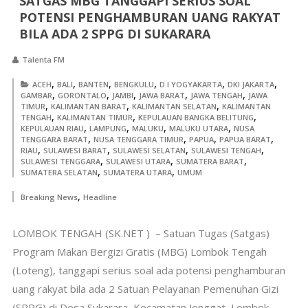
SATGAS MBG TANGGAPI SERIUS SOAL
POTENSI PENGHAMBURAN UANG RAKYAT
BILA ADA 2 SPPG DI SUKARARA
Talenta FM
,
,
,
,
,
,
ACEH
BALI
BANTEN
BENGKULU
D I YOGYAKARTA
DKI JAKARTA
,
,
,
,
,
GAMBAR
GORONTALO
JAMBI
JAWA BARAT
JAWA TENGAH
JAWA
,
,
,
TIMUR
KALIMANTAN BARAT
KALIMANTAN SELATAN
KALIMANTAN
,
,
,
TENGAH
KALIMANTAN TIMUR
KEPULAUAN BANGKA BELITUNG
,
,
,
,
KEPULAUAN RIAU
LAMPUNG
MALUKU
MALUKU UTARA
NUSA
,
,
,
,
TENGGARA BARAT
NUSA TENGGARA TIMUR
PAPUA
PAPUA BARAT
,
,
,
,
RIAU
SULAWESI BARAT
SULAWESI SELATAN
SULAWESI TENGAH
,
,
,
SULAWESI TENGGARA
SULAWESI UTARA
SUMATERA BARAT
,
,
SUMATERA SELATAN
SUMATERA UTARA
UMUM
,
Breaking News
Headline
LOMBOK TENGAH (SK.NET ) – Satuan Tugas (Satgas)
Program Makan Bergizi Gratis (MBG) Lombok Tengah
(Loteng), tanggapi serius soal ada potensi penghamburan
uang rakyat bila ada 2 Satuan Pelayanan Pemenuhan Gizi
(SPPG) di Desa Sukarara, Kecamatan Jonggat, Lombok