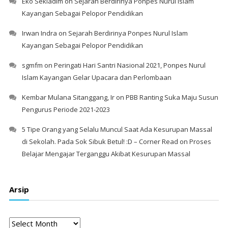
Eko Sekiadim
on
Sejarah Berdirinya Ponpes Nurul Islam
Kayangan Sebagai Pelopor Pendidikan
Irwan Indra
on
Sejarah Berdirinya Ponpes Nurul Islam
Kayangan Sebagai Pelopor Pendidikan
sgmfm
on
Peringati Hari Santri Nasional 2021, Ponpes Nurul
Islam Kayangan Gelar Upacara dan Perlombaan
Kembar Mulana Sitanggang, Ir
on
PBB Ranting Suka Maju Susun
Pengurus Periode 2021-2023
5 Tipe Orang yang Selalu Muncul Saat Ada Kesurupan Massal
di Sekolah. Pada Sok Sibuk Betul! :D – Corner Read
on
Proses
Belajar Mengajar Terganggu Akibat Kesurupan Massal
Arsip
Arsip