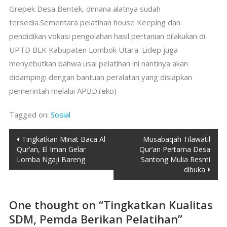
Grepek Desa Bentek, dimana alatnya sudah
tersedia.Sementara pelatihan house Keeping dan
pendidikan vokasi pengolahan hasil pertanian dilakukan di
UPTD BLK Kabupaten Lombok Utara. Lidep juga
menyebutkan bahwa usai pelatihan ini nantinya akan
didampingi dengan bantuan peralatan yang disiapkan
pemerintah melalui APBD.(eko)
Tagged on:
Sosial
Post
Tingkatkan Minat Baca Al
Musabaqah Tilawatil
Qur’an, El Iman Gelar
Qur’an Pertama Desa
navigation
Lomba Ngaji Bareng
Santong Mulia Resmi
dibuka
One thought on “
Tingkatkan Kualitas
SDM, Pemda Berikan Pelatihan
”