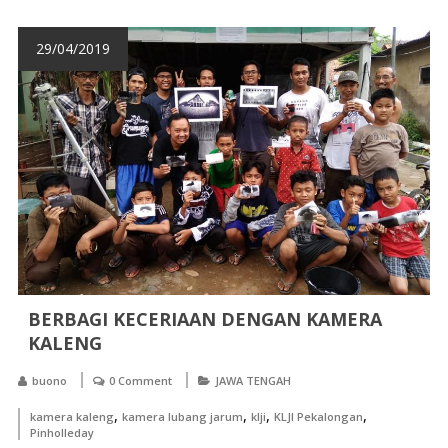
29/04/2019
BERBAGI KECERIAAN DENGAN KAMERA
KALENG
buono
0 Comment
JAWA TENGAH
,
,
,
,
kamera kaleng
kamera lubang jarum
klji
KLJI Pekalongan
Pinholleday