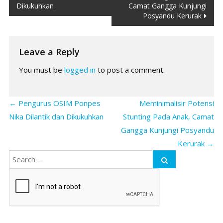
navigation
Dikukuhkan
Camat Gangga Kunjungi
Posyandu Kerurak
Leave a Reply
You must be
logged in
to post a comment.
←
Pengurus OSIM Ponpes
Meminimalisir Potensi
Nika Dilantik dan Dikukuhkan
Stunting Pada Anak, Camat
Gangga Kunjungi Posyandu
Kerurak
→