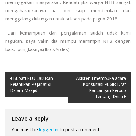
meninggalkan masyarakat. Kendati jika warga NTB sangat
mengaharapkannya, ia pun siap memberikan dan
menggalang dukungan untuk sukses pada pilgub 2018.
‘’Dari kemampuan dan pengalaman sudah tidak kami
ragukan, saya yakin dia mampu memimpin NTB dengan
baik,” pungkasnya.(Iko &Ardes).
Post
Bupati KLU Lakukan
Asisten I membuka acara
Pelantikan Pejabat di
Konsultasi Publik Draf
navigation
Dalam Masjid
Rancangan Perbup
Tentang Desa
Leave a Reply
You must be
logged in
to post a comment.