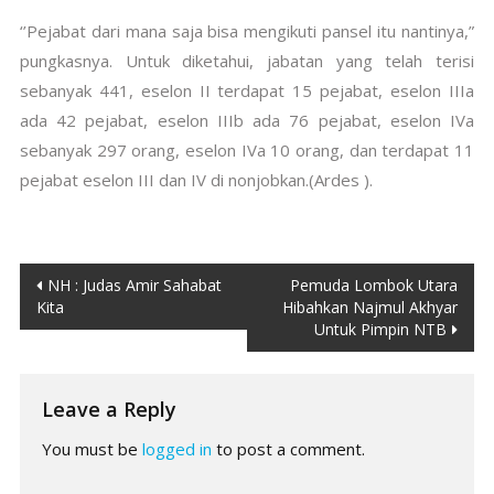
‘’Pejabat dari mana saja bisa mengikuti pansel itu nantinya,”
pungkasnya. Untuk diketahui, jabatan yang telah terisi
sebanyak 441, eselon II terdapat 15 pejabat, eselon IIIa
ada 42 pejabat, eselon IIIb ada 76 pejabat, eselon IVa
sebanyak 297 orang, eselon IVa 10 orang, dan terdapat 11
pejabat eselon III dan IV di nonjobkan.(Ardes ).
Post
NH : Judas Amir Sahabat
Pemuda Lombok Utara
Kita
Hibahkan Najmul Akhyar
navigation
Untuk Pimpin NTB
Leave a Reply
You must be
logged in
to post a comment.