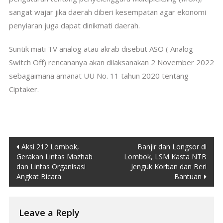
sangat wajar jika daerah diberi kesempatan agar ekonomi
penyiaran juga dapat dinikmati daerah.
Suntik mati TV analog atau akrab disebut ASO ( Analog
Switch Off) rencananya akan dilaksanakan 2 November 2022
sebagaimana amanat UU No. 11 tahun 2020 tentang
Ciptaker.
Post
Aksi 212 Lombok,
Banjir dan Longsor di
Gerakan Lintas Mazhab
Lombok, LSM Kasta NTB
navigation
dan Lintas Organisasi
Jenguk Korban dan Beri
Angkat Bicara
Bantuan
Leave a Reply