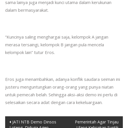
sama lainya juga menjadi kunci utama dalam kerukunan
dalam bermasyarakat.
“Kuncinya saling menghargai saja, kelompok A jangan
merasa tersaingi, kelompok B jangan pula mencela
kelompok lain” tutur Eros.
Eros juga menambahkan, adanya konflik saudara seiman ini
justeru menguntungkan orang-orang yang punya niatan
untuk pemecah belah. Sehingga aksi-aksi demo ini perlu di
selesaikan secara adat dengan cara kekeluargaan.
Post
JATI NTB Demo Dinsos
Pemerintah Agar Tinjau
Loteng, Diduga Agen
Ulang Kebijakan Suntik