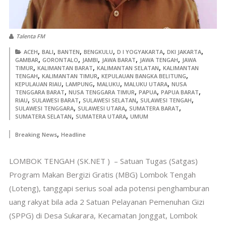
Talenta FM
,
,
,
,
,
,
ACEH
BALI
BANTEN
BENGKULU
D I YOGYAKARTA
DKI JAKARTA
,
,
,
,
,
GAMBAR
GORONTALO
JAMBI
JAWA BARAT
JAWA TENGAH
JAWA
,
,
,
TIMUR
KALIMANTAN BARAT
KALIMANTAN SELATAN
KALIMANTAN
,
,
,
TENGAH
KALIMANTAN TIMUR
KEPULAUAN BANGKA BELITUNG
,
,
,
,
KEPULAUAN RIAU
LAMPUNG
MALUKU
MALUKU UTARA
NUSA
,
,
,
,
TENGGARA BARAT
NUSA TENGGARA TIMUR
PAPUA
PAPUA BARAT
,
,
,
,
RIAU
SULAWESI BARAT
SULAWESI SELATAN
SULAWESI TENGAH
,
,
,
SULAWESI TENGGARA
SULAWESI UTARA
SUMATERA BARAT
,
,
SUMATERA SELATAN
SUMATERA UTARA
UMUM
,
Breaking News
Headline
LOMBOK TENGAH (SK.NET ) – Satuan Tugas (Satgas)
Program Makan Bergizi Gratis (MBG) Lombok Tengah
(Loteng), tanggapi serius soal ada potensi penghamburan
uang rakyat bila ada 2 Satuan Pelayanan Pemenuhan Gizi
(SPPG) di Desa Sukarara, Kecamatan Jonggat, Lombok