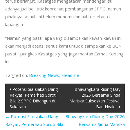
terus berlanjut, Kasatgas mengatakan mendengar isu
adanya jual beli titik koordinat pembangunan SPPG, namun
pihaknya sejauh ini belum menemukan hal tersebut di
lapangan
“Namun yang pasti, apa yang disampaikan kawan-kawan ini,
akan menjadi atensi serius kami untuk disampaikan ke BGN
pusat,” pungkas Kasatgas yang juga mantan Camat Kopang
ini
Tagged on:
Breaking News
,
Headline
Post
Potensi Sia-siakan Uang
Bhayangkara Riding Day
Rakyat, Pemerhati Soroti
2026 Bersama Sintia
navigation
Bila 2 SPPG Dibangun di
Mariska Sukseskan Festival
Sukarara
Bau Nyale. ‎
←
Potensi Sia-siakan Uang
Bhayangkara Riding Day 2026
Rakyat, Pemerhati Soroti Bila
Bersama Sintia Mariska