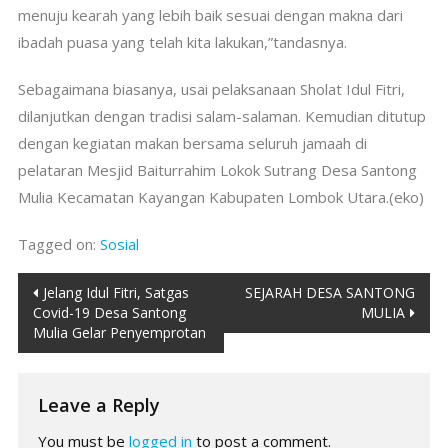
menuju kearah yang lebih baik sesuai dengan makna dari
ibadah puasa yang telah kita lakukan,”tandasnya.
Sebagaimana biasanya, usai pelaksanaan Sholat Idul Fitri,
dilanjutkan dengan tradisi salam-salaman. Kemudian ditutup
dengan kegiatan makan bersama seluruh jamaah di
pelataran Mesjid Baiturrahim Lokok Sutrang Desa Santong
Mulia Kecamatan Kayangan Kabupaten Lombok Utara.(eko)
Tagged on:
Sosial
Post
Jelang Idul Fitri, Satgas
SEJARAH DESA SANTONG
Covid-19 Desa Santong
MULIA
navigation
Mulia Gelar Penyemprotan
Leave a Reply
You must be
logged in
to post a comment.