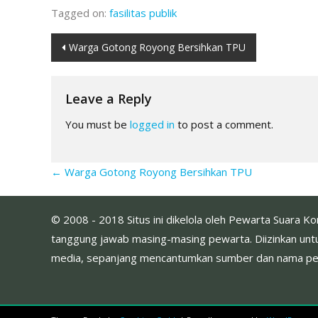
Tagged on:
fasilitas publik
Post
Warga Gotong Royong Bersihkan TPU
navigation
Leave a Reply
You must be
logged in
to post a comment.
←
Warga Gotong Royong Bersihkan TPU
© 2008 - 2018 Situs ini dikelola oleh Pewarta Suara K
tanggung jawab masing-masing pewarta. Diizinkan untu
media, sepanjang mencantumkan sumber dan nama penul