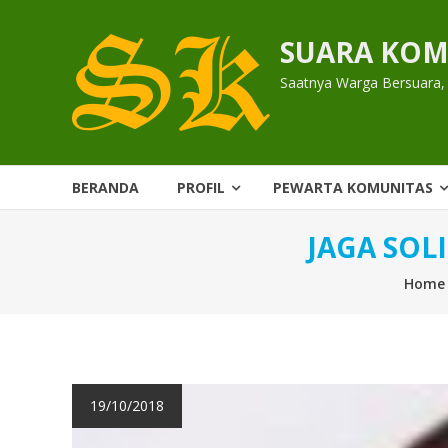
Skip
to
SUARA KOM
content
Saatnya Warga Bersuara,
BERANDA
PROFIL
PEWARTA KOMUNITAS
JAGA SOL
Home
19/10/2018