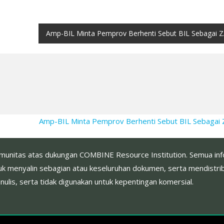
Amp-BIL Minta Pemprov Berhenti Sebut BIL Sebagai 
Amp-BIL Minta Pemprov Berhenti Sebut BIL Sebaga
omunitas atas dukungan COMBINE Resource Institution. Semua infor
k menyalin sebagian atau keseluruhan dokumen, serta mendistribu
is, serta tidak digunakan untuk kepentingan komersial.