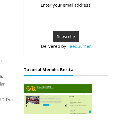
Enter your email address:
Delivered by
FeedBurner
h
Tutorial Menulis Berita
a.
dan
RD Deli