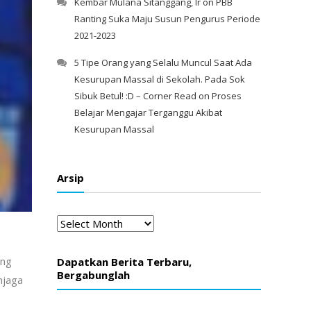
Kembar Mulana Sitanggang, Ir
on
PBB
Ranting Suka Maju Susun Pengurus Periode
2021-2023
5 Tipe Orang yang Selalu Muncul Saat Ada
Kesurupan Massal di Sekolah. Pada Sok
Sibuk Betul! :D – Corner Read
on
Proses
Belajar Mengajar Terganggu Akibat
Kesurupan Massal
Arsip
Arsip
ang
Dapatkan Berita Terbaru,
Bergabunglah
njaga