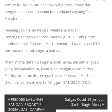
kami miliki sudah ratusan baik yang bersumber dari
pengaduan online maupun pengaduan langsung” jelas
Hendra.
Menanggapi hal ini Kepala Pelaksana Badan
Penanggulangan Bencana Daerah (BPBD) Kabupaten
Lombok timur Purnama Hadi meminta data dugaan RTG
bermasalah untuk segera diatasi.
“Kami minta data itu segera, baik nama, alamat lengkap
yang bermasalah itu, kami akan panggil Pokmas dan
Fasilitator untuk diinterogasi” jelas Purnama Hadi saat
dikonfirmasi awak media Minggu 19/4/2020. (305)
Post
PEMDES LABUHAN
Satgas Covid-19 Jemput
PANDAN PROAKTIF
Santri Bagik Manis
navigation
SOSIALISASI DAMPAK