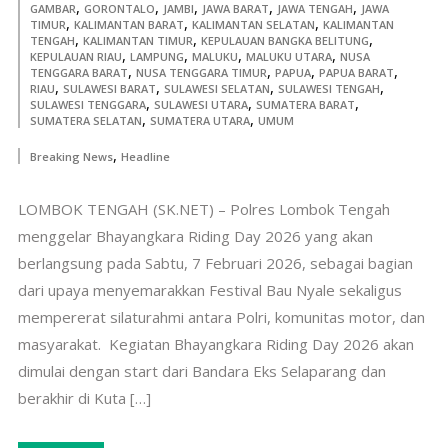
,
,
,
,
,
GAMBAR
GORONTALO
JAMBI
JAWA BARAT
JAWA TENGAH
JAWA
,
,
,
TIMUR
KALIMANTAN BARAT
KALIMANTAN SELATAN
KALIMANTAN
,
,
,
TENGAH
KALIMANTAN TIMUR
KEPULAUAN BANGKA BELITUNG
,
,
,
,
KEPULAUAN RIAU
LAMPUNG
MALUKU
MALUKU UTARA
NUSA
,
,
,
,
TENGGARA BARAT
NUSA TENGGARA TIMUR
PAPUA
PAPUA BARAT
,
,
,
,
RIAU
SULAWESI BARAT
SULAWESI SELATAN
SULAWESI TENGAH
,
,
,
SULAWESI TENGGARA
SULAWESI UTARA
SUMATERA BARAT
,
,
SUMATERA SELATAN
SUMATERA UTARA
UMUM
,
Breaking News
Headline
LOMBOK TENGAH (SK.NET) – Polres Lombok Tengah
menggelar Bhayangkara Riding Day 2026 yang akan
berlangsung pada Sabtu, 7 Februari 2026, sebagai bagian
dari upaya menyemarakkan Festival Bau Nyale sekaligus
mempererat silaturahmi antara Polri, komunitas motor, dan
masyarakat. ‎ Kegiatan Bhayangkara Riding Day 2026 akan
dimulai dengan start dari Bandara Eks Selaparang dan
berakhir di Kuta […]