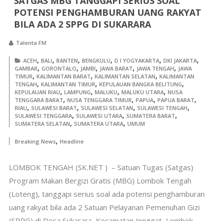
SATGAS MBG TANGGAPI SERIUS SOAL
POTENSI PENGHAMBURAN UANG RAKYAT
BILA ADA 2 SPPG DI SUKARARA
Talenta FM
,
,
,
,
,
,
ACEH
BALI
BANTEN
BENGKULU
D I YOGYAKARTA
DKI JAKARTA
,
,
,
,
,
GAMBAR
GORONTALO
JAMBI
JAWA BARAT
JAWA TENGAH
JAWA
,
,
,
TIMUR
KALIMANTAN BARAT
KALIMANTAN SELATAN
KALIMANTAN
,
,
,
TENGAH
KALIMANTAN TIMUR
KEPULAUAN BANGKA BELITUNG
,
,
,
,
KEPULAUAN RIAU
LAMPUNG
MALUKU
MALUKU UTARA
NUSA
,
,
,
,
TENGGARA BARAT
NUSA TENGGARA TIMUR
PAPUA
PAPUA BARAT
,
,
,
,
RIAU
SULAWESI BARAT
SULAWESI SELATAN
SULAWESI TENGAH
,
,
,
SULAWESI TENGGARA
SULAWESI UTARA
SUMATERA BARAT
,
,
SUMATERA SELATAN
SUMATERA UTARA
UMUM
,
Breaking News
Headline
LOMBOK TENGAH (SK.NET ) – Satuan Tugas (Satgas)
Program Makan Bergizi Gratis (MBG) Lombok Tengah
(Loteng), tanggapi serius soal ada potensi penghamburan
uang rakyat bila ada 2 Satuan Pelayanan Pemenuhan Gizi
(SPPG) di Desa Sukarara, Kecamatan Jonggat, Lombok