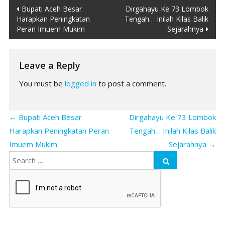
Post
Bupati Aceh Besar
Dirgahayu Ke 73 Lombok
Harapkan Peningkatan
Tengah… Inilah Kilas Balik
navigation
Peran Imuem Mukim
Sejarahnya
Leave a Reply
You must be
logged in
to post a comment.
←
Bupati Aceh Besar
Dirgahayu Ke 73 Lombok
Harapkan Peningkatan Peran
Tengah… Inilah Kilas Balik
Imuem Mukim
Sejarahnya
→