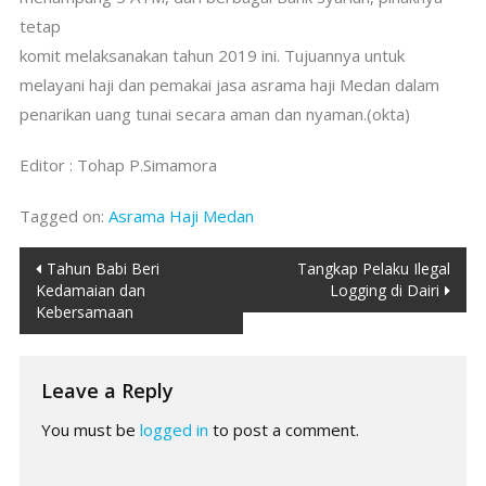
tetap
komit melaksanakan tahun 2019 ini. Tujuannya untuk
melayani haji dan pemakai jasa asrama haji Medan dalam
penarikan uang tunai secara aman dan nyaman.(okta)
Editor : Tohap P.Simamora
Tagged on:
Asrama Haji Medan
Post
Tahun Babi Beri
Tangkap Pelaku Ilegal
Kedamaian dan
Logging di Dairi
navigation
Kebersamaan
Leave a Reply
You must be
logged in
to post a comment.