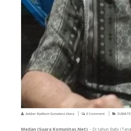
Sekber Radkom Sumatera Utara
0 Comment
SUMATE
Medan (Suara Komunitas.Net)
– Di tahun Babi (Tana