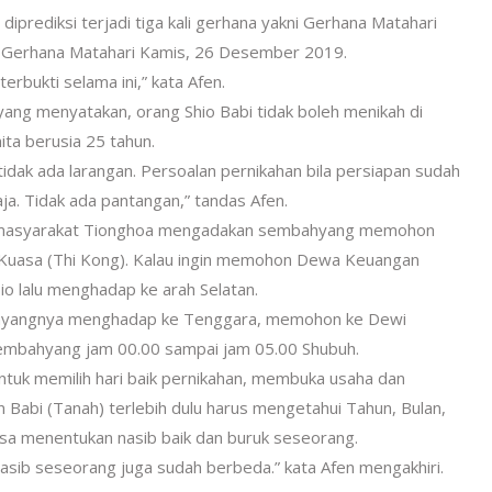
 diprediksi terjadi tiga kali gerhana yakni Gerhana Matahari
an Gerhana Matahari Kamis, 26 Desember 2019.
rbukti selama ini,” kata Afen.
ang menyatakan, orang Shio Babi tidak boleh menikah di
ita berusia 25 tahun.
tidak ada larangan. Persoalan pernikahan bila persiapan sudah
a. Tidak ada pantangan,” tandas Afen.
ya) masyarakat Tionghoa mengadakan sembahyang memohon
Kuasa (Thi Kong). Kalau ingin memohon Dewa Keuangan
 lalu menghadap ke arah Selatan.
ahyangnya menghadap ke Tenggara, memohon ke Dewi
embahyang jam 00.00 sampai jam 05.00 Shubuh.
ntuk memilih hari baik pernikahan, membuka usaha dan
n Babi (Tanah) terlebih dulu harus mengetahui Tahun, Bulan,
bisa menentukan nasib baik dan buruk seseorang.
 nasib seseorang juga sudah berbeda.” kata Afen mengakhiri.