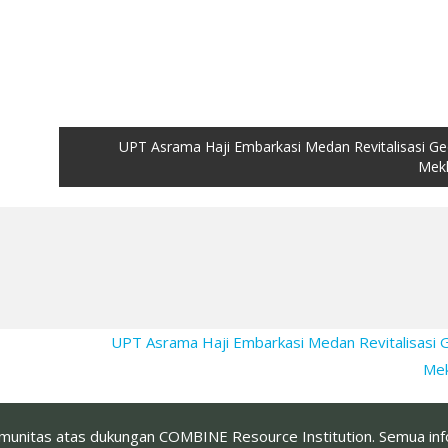
UPT Asrama Haji Embarkasi Medan Revitalisasi G
Mek
UPT Asrama Haji Embarkasi Medan Revitalisasi
Me
omunitas atas dukungan COMBINE Resource Institution. Semua infor