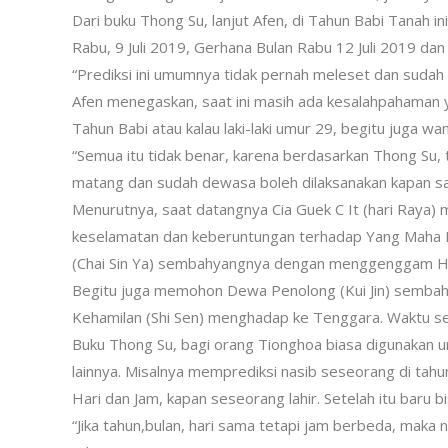
Dari buku Thong Su, lanjut Afen, di Tahun Babi Tanah ini
Rabu, 9 Juli 2019, Gerhana Bulan Rabu 12 Juli 2019 d
“Prediksi ini umumnya tidak pernah meleset dan sudah te
Afen menegaskan, saat ini masih ada kesalahpahaman y
Tahun Babi atau kalau laki-laki umur 29, begitu juga wan
“Semua itu tidak benar, karena berdasarkan Thong Su, 
matang dan sudah dewasa boleh dilaksanakan kapan saj
Menurutnya, saat datangnya Cia Guek C It (hari Ra
keselamatan dan keberuntungan terhadap Yang Maha 
(Chai Sin Ya) sembahyangnya dengan menggenggam Hio
Begitu juga memohon Dewa Penolong (Kui Jin) semb
Kehamilan (Shi Sen) menghadap ke Tenggara. Waktu s
Buku Thong Su, bagi orang Tionghoa biasa digunakan u
lainnya. Misalnya memprediksi nasib seseorang di tahu
Hari dan Jam, kapan seseorang lahir. Setelah itu baru 
“Jika tahun,bulan, hari sama tetapi jam berbeda, maka