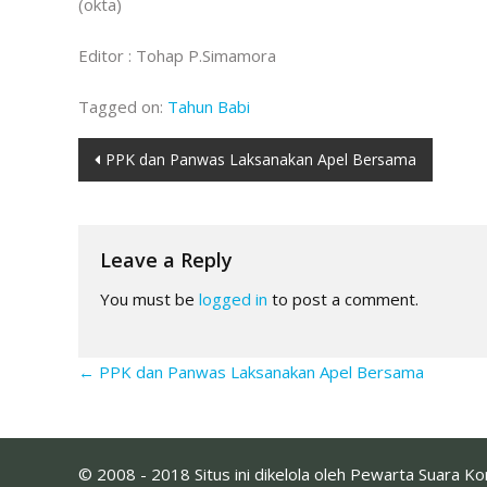
(okta)
Editor : Tohap P.Simamora
Tagged on:
Tahun Babi
Post
PPK dan Panwas Laksanakan Apel Bersama
navigation
Leave a Reply
You must be
logged in
to post a comment.
←
PPK dan Panwas Laksanakan Apel Bersama
© 2008 - 2018 Situs ini dikelola oleh Pewarta Suara K