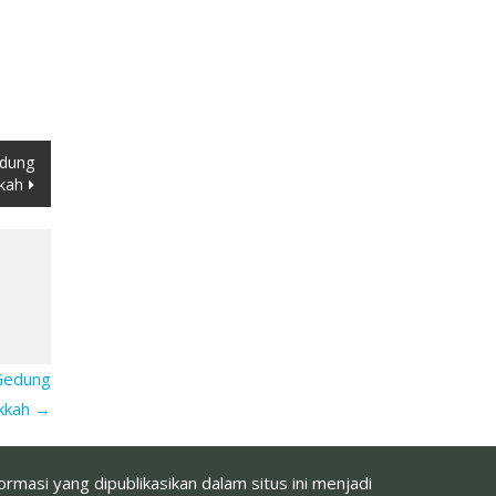
edung
kah
 Gedung
kkah
→
masi yang dipublikasikan dalam situs ini menjadi