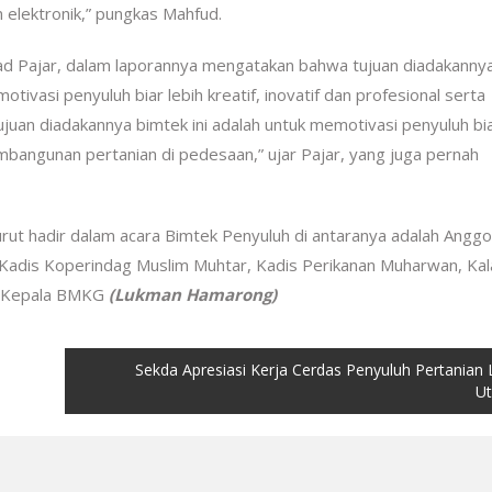
n elektronik,” pungkas Mahfud.
 Pajar, dalam laporannya mengatakan bahwa tujuan diadakanny
tivasi penyuluh biar lebih kreatif, inovatif dan profesional serta
uan diadakannya bimtek ini adalah untuk memotivasi penyuluh bia
embangunan pertanian di pedesaan,” ujar Pajar, yang juga pernah
rut hadir dalam acara Bimtek Penyuluh di antaranya adalah Anggo
adis Koperindag Muslim Muhtar, Kadis Perikanan Muharwan, Kal
an Kepala BMKG
(Lukman Hamarong)
Sekda Apresiasi Kerja Cerdas Penyuluh Pertanian
Ut