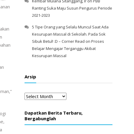
Kembar Mulana Sitanggang, Ir
on
PBB
hanan
Ranting Suka Maju Susun Pengurus Periode
2021-2023
5 Tipe Orang yang Selalu Muncul Saat Ada
nakan
Kesurupan Massal di Sekolah. Pada Sok
n
Sibuk Betul! :D – Corner Read
on
Proses
bahan
Belajar Mengajar Terganggu Akibat
Kesurupan Massal
an
Arsip
aman,”
Arsip
Dapatkan Berita Terbaru,
ogi
Bergabunglah
ne,
sa