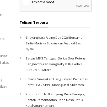
tan
Tulisan Terbaru
Bhayangkara Riding Day 2026 Bersama
enin
Sintia Mariska Sukseskan Festival Bau
Nyale. ‎
pusat
Satgas MBG Tanggapi Serius Soal Potensi
i atas
Penghamburan Uang Rakyat Bila Ada 2
SPPG di Sukarara
Potensi Sia-siakan Uang Rakyat, Pemerhati
us
Soroti Bila 2 SPPG Dibangun di Sukarara
tkan
Korprov TPP NTB Kunjungi Desa Beririjak,
Pantau Pemanfaatan Dana Desa Untuk
i
Ketahanan Pangan.