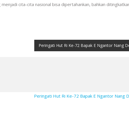
enjadi cita-cita nasional bisa dipertahankan, bahkan ditingkatkan
Peringati Hut Ri Ke-72 Bapak E Ngantor Nang 
Peringati Hut Ri Ke-72 Bapak E Ngantor Nang