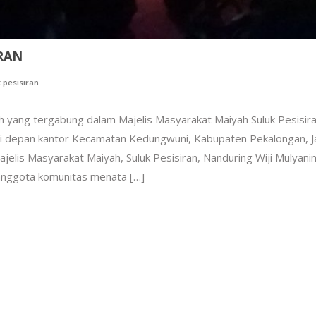
RAN
 pesisiran
h yang tergabung dalam Majelis Masyarakat Maiyah Suluk Pesisir
 di depan kantor Kecamatan Kedungwuni, Kabupaten Pekalongan, 
jelis Masyarakat Maiyah, Suluk Pesisiran, Nanduring Wiji Mulyanin
anggota komunitas menata […]