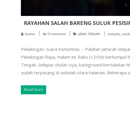
RAYAHAN SALAH BARENG SULUK PESISI
,
buono
0 Comment
JAWA TENGAH
maiyah
suluk
Pekalongan, Suara Komunitas. – Puluhan jama’ah Maiya
Pekalongan Raya, malam ini, Rabu (12/09) berkumpul
Tengah. Selepas sholat Isya, background bertuliskan Ma
sudah terpasang di sebelah utara halaman. Beberapa 
Read more