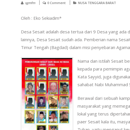
sgmfm
0 Comment
NUSA TENGGARA BARAT
Oleh : Eko Sekiadim*
Desa Sesait adalah desa tertua dari 9 Desa yang ada 
lainnya, Desa Sesait sudah ada. Pemberian nama Sesait
Timur Tengah (Bagdad) dalam misi penyebaran Agama I
Nama dan istilah Sesait be
kepada para pemimpin aga
Kata Sayyid, juga digunak
sahabat Nabi Muhammad 
Berawal dari sebuah kampu
masyarakat yang memegang
lokal yang terus dipertah
paer Sesait kala itu, mas
Tuhan, yaitu menganut key