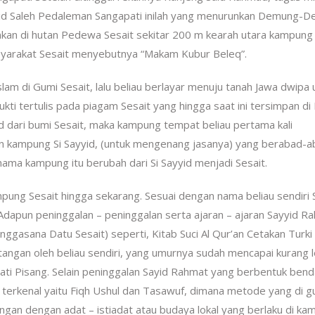
ayyid Saleh Pedaleman Sangapati inilah yang menurunkan Demung-
mkan di hutan Pedewa Sesait sekitar 200 m kearah utara kampung
syarakat Sesait menyebutnya “Makam Kubur Beleq”.
m di Gumi Sesait, lalu beliau berlayar menuju tanah Jawa dwipa 
kti tertulis pada piagam Sesait yang hingga saat ini tersimpan d
 dari bumi Sesait, maka kampung tempat beliau pertama kali
n kampung Si Sayyid, (untuk mengenang jasanya) yang berabad-a
ma kampung itu berubah dari Si Sayyid menjadi Sesait.
pung Sesait hingga sekarang. Sesuai dengan nama beliau sendiri 
dapun peninggalan – peninggalan serta ajaran – ajaran Sayyid R
nggasana Datu Sesait) seperti, Kitab Suci Al Qur’an Cetakan Turki
tangan oleh beliau sendiri, yang umurnya sudah mencapai kurang l
ati Pisang. Selain peninggalan Sayid Rahmat yang berbentuk bend
 terkenal yaitu Fiqh Ushul dan Tasawuf, dimana metode yang di 
gan dengan adat – istiadat atau budaya lokal yang berlaku di k