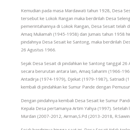
Kemudian pada masa Mardawati tahun 1928, Desa Sesa
tersebut ke Lokok Rangan maka berdirilah Desa Sele
pemerintahannya di Lokok Rangan, Desa Sesait telah d
Amaq Muliamah (1945-1958) dan Jumais tahun 1958 hin
pindahnya Desa Sesait ke Santong, maka berdirilah D
26 Agustus 1966.
Sejak Desa Sesait di pindahkan ke Santong tanggal 2
secara berurutan antara lain, Amaq Saharim (1966-196
Antadirja (1974-1979), Djekat (1979-1987), Satriadi 
kembali di pindahkan ke Sumur Pande dengan Pemusung
Dengan pindahnya kembali Desa Sesait ke Sumur Pand
Kepala Desa pertamanya Artim Yahya (1997). Setelah l
Murdan (2007-2012, Airman,S.Pd (2013-2018, R.Sawin
Sejak berdirinya hingga saat ini, Desa Sesait tidak t