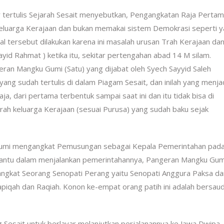
r tertulis Sejarah Sesait menyebutkan, Pengangkatan Raja Perta
n keluarga Kerajaan dan bukan memakai sistem Demokrasi seperti 
 tersebut dilakukan karena ini masalah urusan Trah Kerajaan dan
ayid Rahmat ) ketika itu, sekitar pertengahan abad 14 M silam.
ran Mangku Gumi (Satu) yang dijabat oleh Syech Sayyid Saleh
ang sudah tertulis di dalam Piagam Sesait, dan inilah yang menja
, dari pertama terbentuk sampai saat ini dan itu tidak bisa di
Trah keluarga Kerajaan (sesuai Purusa) yang sudah baku sejak
Gumi mengangkat Pemusungan sebagai Kepala Pemerintahan pad
mbantu dalam menjalankan pemerintahannya, Pangeran Mangku Gum
angkat Seorang Senopati Perang yaitu Senopati Anggura Paksa da
apiqah dan Raqiah. Konon ke-empat orang patih ini adalah bersau
g Sesait untuk berlayar melanjutkan perjalanannya ke Jawa Dwipa