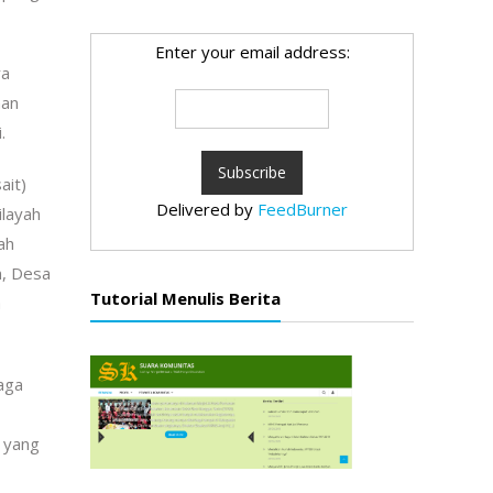
Enter your email address:
ya
man
.
ait)
Delivered by
FeedBurner
ilayah
ah
n, Desa
Tutorial Menulis Berita
a
aga
 yang