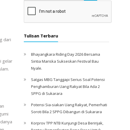
Tulisan Terbaru
g dari
Bhayangkara Riding Day 2026 Bersama
i gelar
Sintia Mariska Sukseskan Festival Bau
Nyale. ‎
slam.
Satgas MBG Tanggapi Serius Soal Potensi
Penghamburan Uang Rakyat Bila Ada 2
SPPG di Sukarara
Potensi Sia-siakan Uang Rakyat, Pemerhati
an
Soroti Bila 2 SPPG Dibangun di Sukarara
 gumi
adanya
Korprov TPP NTB Kunjungi Desa Beririjak,
ran
Pantau Pemanfaatan Dana Desa Untuk