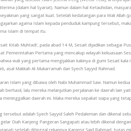
terima (dalam hal Syariat). Namun dalam hal Ketauhidan, masyar
keyakinan yang sangat kuat. Setelah kedatangan para Wali Allah (
ngajarkan agama Islam kepada penduduk kampung tersebut, mak
ma Islam di tempat itu.
it Kitab Muhtadi’, pada abad 14 M, Sesait dijadikan sebagai Pus
at Pemerintahan Pertama yang mencakup wilayah kekuasaan Sesa
bahwa wali yang pertama mengijakkan kakinya di gumi Sesait kala i
ati, asal Makkah Al-Mukarramah dan Syech Sayyid Rahmad.
ran Islam yang dibawa oleh Nabi Muhammad Saw. Namun kedua 
 berhasil, lalu mereka melanjutkan perjalanan ke daerah lain yait
aja meninggalkan daerah ini. Maka mereka sepakat siapa yang teta
g tersebut adalah Syech Sayyid Saleh Pedaleman dan dikenal seb
gelar Diah Kanjeng Pangeran Sangapati atau lebih dikenal denga
apati setelah ditinggal rekannya Kanjeng Said Rahmad, tugas mis