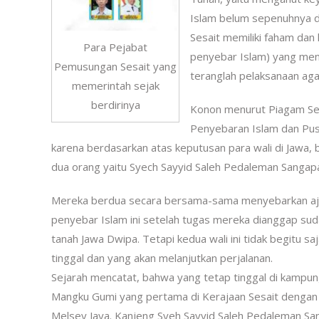
Islam belum sepenuhnya di
Sesait memiliki faham dan 
Para Pejabat
penyebar Islam) yang me
Pemusungan Sesait yang
teranglah pelaksanaan aga
memerintah sejak
berdirinya
Konon menurut Piagam Sesa
Penyebaran Islam dan Pus
karena berdasarkan atas keputusan para wali di Jawa, 
dua orang yaitu Syech Sayyid Saleh Pedaleman Sangap
Mereka berdua secara bersama-sama menyebarkan aja
penyebar Islam ini setelah tugas mereka dianggap sudah
tanah Jawa Dwipa. Tetapi kedua wali ini tidak begitu s
tinggal dan yang akan melanjutkan perjalanan.
Sejarah mencatat, bahwa yang tetap tinggal di kampun
Mangku Gumi yang pertama di Kerajaan Sesait dengan 
Melsey Jaya. Kanjeng Syeh Sayyid Saleh Pedaleman Sang