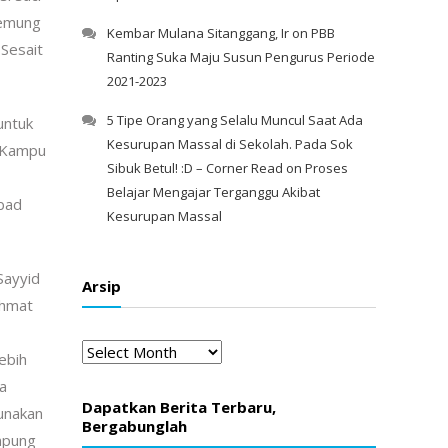
Demung
Kembar Mulana Sitanggang, Ir
on
PBB
 Sesait
Ranting Suka Maju Susun Pengurus Periode
2021-2023
5 Tipe Orang yang Selalu Muncul Saat Ada
untuk
Kesurupan Massal di Sekolah. Pada Sok
i Kampu
Sibuk Betul! :D – Corner Read
on
Proses
Belajar Mengajar Terganggu Akibat
bad
Kesurupan Massal
Sayyid
Arsip
ahmat
Arsip
ebih
a
Dapatkan Berita Terbaru,
gunakan
Bergabunglah
ampung