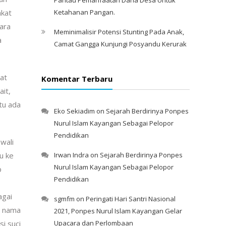
Ketahanan Pangan.
akat
para
Meminimalisir Potensi Stunting Pada Anak,
a
Camat Gangga Kunjungi Posyandu Kerurak
at
Komentar Terbaru
it,
tu ada
Eko Sekiadim
on
Sejarah Berdirinya Ponpes
Nurul Islam Kayangan Sebagai Pelopor
Pendidikan
wali
u ke
Irwan Indra
on
Sejarah Berdirinya Ponpes
Nurul Islam Kayangan Sebagai Pelopor
p
Pendidikan
agai
sgmfm
on
Peringati Hari Santri Nasional
n nama
2021, Ponpes Nurul Islam Kayangan Gelar
i suci
Upacara dan Perlombaan