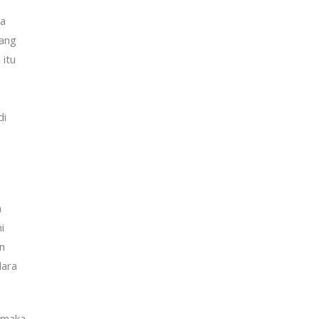
ma
yang
 itu
di
a
i
n
dara
, maka