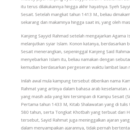
itu terus dilakukannya hingga akhir hayatnya. Syeh S
Sesait. Setelah mangkat tahun 1413 M., beliau dimaka
sekarang dan makamnya hingga saat ini, yang oleh ma
Kanjeng Sayyid Rahmad setelah mengajarkan Agama Isla
melanjutkan syiar Islam. Konon katanya, berdasarkan bu
Sesait menerangkan, sepeninggal Kanjeng Said Rahmad
menyebarkan Islam itu, beliau namakan dengan sebuta
kemudian berdasarkan pergeseran waktu lambat laun na
Inilah awal mula kampung tersebut diberikan nama Kam
Rahmat yang artinya dalam bahasa arab keselamatan. A
yang masih ada yang kini tersimpan di Kampu Sesait (Si
Pertama tahun 1433 M, Kitab Shalawatan yang di tulis 
580 tahun, serta Tongkat Khotbah yang terbuat dari H
tersebut, Sayid Rahmat juga meninggalkan ajaran yang
dalam menyampaikan ajarannya, tidak pernah bertentan