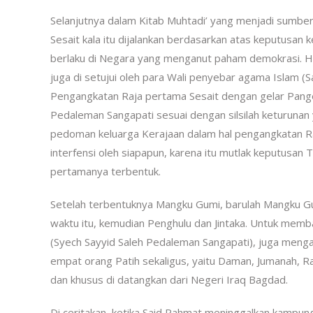
Selanjutnya dalam Kitab Muhtadi’ yang menjadi sumbe
Sesait kala itu dijalankan berdasarkan atas keputusa
berlaku di Negara yang menganut paham demokrasi. Hal
juga di setujui oleh para Wali penyebar agama Islam (S
Pengangkatan Raja pertama Sesait dengan gelar Pange
Pedaleman Sangapati sesuai dengan silsilah keturunan y
pedoman keluarga Kerajaan dalam hal pengangkatan Raja
interfensi oleh siapapun, karena itu mutlak keputusan 
pertamanya terbentuk.
Setelah terbentuknya Mangku Gumi, barulah Mangku 
waktu itu, kemudian Penghulu dan Jintaka. Untuk me
(Syech Sayyid Saleh Pedaleman Sangapati), juga meng
empat orang Patih sekaligus, yaitu Daman, Jumanah, R
dan khusus di datangkan dari Negeri Iraq Bagdad.
Di ceritakan, ketika Said Rahmat meninggalkan kampun