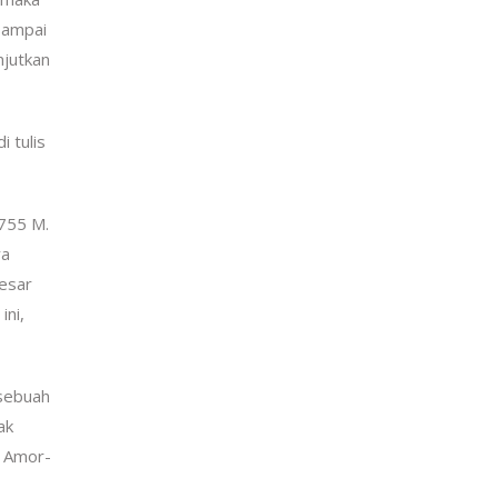
sampai
njutkan
 tulis
755 M.
ya
esar
ini,
 sebuah
ak
i Amor-