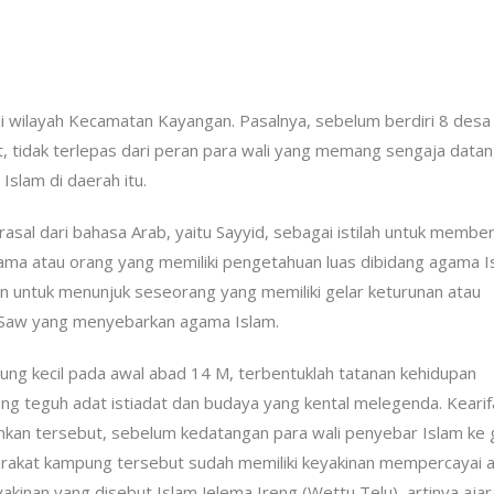
di wilayah Kecamatan Kayangan. Pasalnya, sebelum berdiri 8 desa
, tidak terlepas dari peran para wali yang memang sengaja datan
slam di daerah itu.
rasal dari bahasa Arab, yaitu Sayyid, sebagai istilah untuk member
ma atau orang yang memiliki pengetahuan luas dibidang agama I
an untuk menunjuk seseorang yang memiliki gelar keturunan atau
Saw yang menyebarkan agama Islam.
ng kecil pada awal abad 14 M, terbentuklah tatanan kehidupan
 teguh adat istiadat dan budaya yang kental melegenda. Kearif
ankan tersebut, sebelum kedatangan para wali penyebar Islam ke
yarakat kampung tersebut sudah memiliki keyakinan mempercayai 
akinan yang disebut Islam Jelema Ireng (Wettu Telu), artinya aja