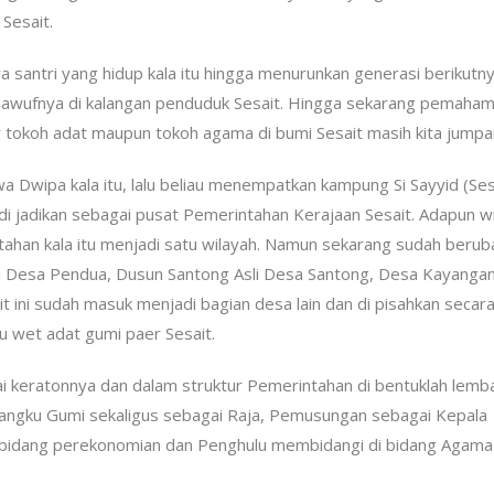
Sesait.
a santri yang hidup kala itu hingga menurunkan generasi berikutn
wufnya di kalangan penduduk Sesait. Hingga sekarang pemaha
ir tokoh adat maupun tokoh agama di bumi Sesait masih kita jumpai
 Dwipa kala itu, lalu beliau menempatkan kampung Si Sayyid (Ses
i jadikan sebagai pusat Pemerintahan Kerajaan Sesait. Adapun w
tahan kala itu menjadi satu wilayah. Namun sekarang sudah berub
itu Desa Pendua, Dusun Santong Asli Desa Santong, Desa Kayanga
t ini sudah masuk menjadi bagian desa lain dan di pisahkan secar
u wet adat gumi paer Sesait.
i keratonnya dan dalam struktur Pemerintahan di bentuklah lemb
angku Gumi sekaligus sebagai Raja, Pemusungan sebagai Kepala
i bidang perekonomian dan Penghulu membidangi di bidang Agama