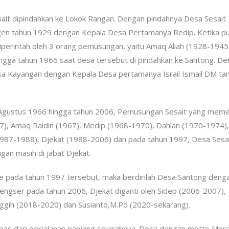
it dipindahkan ke Lokok Rangan. Dengan pindahnya Desa Sesait
ngen tahun 1929 dengan Kepala Desa Pertamanya Redip. Ketika p
iperintah oleh 3 orang pemusungan, yaitu Amaq Aliah (1928-1945
gga tahun 1966 saat desa tersebut di pindahkan ke Santong. D
esa Kayangan dengan Kepala Desa pertamanya Israil Ismail DM ta
6 Agustus 1966 hingga tahun 2006, Pemusungan Sesait yang meme
7), Amaq Raidin (1967), Medip (1968-1970), Dahlan (1970-1974),
(1987-1988), Djekat (1988-2006) dan pada tahun 1997, Desa Sesa
an masih di jabat Djekat.
e pada tahun 1997 tersebut, maka berdirilah Desa Santong deng
engser pada tahun 2006, Djekat diganti oleh Sidep (2006-2007),
ggih (2018-2020) dan Susianto,M.Pd (2020-sekarang).
erlepas dari perjalanan panjang sejarahnya. Desa dengan motto Mer