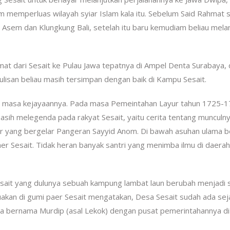
 memperluas wilayah syiar Islam kala itu. Sebelum Said Rahmat 
 Asem dan Klungkung Bali, setelah itu baru kemudiam beliau mela
mat dari Sesait ke Pulau Jawa tepatnya di Ampel Denta Surabaya, di
i tulisan beliau masih tersimpan dengan baik di Kampu Sesait.
mi masa kejayaannya. Pada masa Pemeintahan Layur tahun 1725-1
masih melegenda pada rakyat Sesait, yaitu cerita tentang munculn
ar yang bergelar Pangeran Sayyid Anom. Di bawah asuhan ulama b
er Sesait. Tidak heran banyak santri yang menimba ilmu di daerah 
sait yang dulunya sebuah kampung lambat laun berubah menjadi
akan di gumi paer Sesait mengatakan, Desa Sesait sudah ada sej
 bernama Murdip (asal Lekok) dengan pusat pemerintahannya d