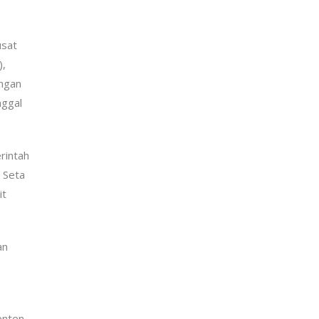
usat
),
engan
nggal
rintah
 Seta
it
an
enten