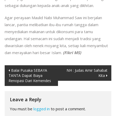
sebagai dukungan kepada anak-anak yang dikhitan.
Agar perayaan Maulid Nabi Muhammad Saw ini berjalan
lancar, pantia melibatkan ibu-ibu rumah tangga dalam
menyediakan makanan untuk dikonsumi para tamu
undangan. Hal semacam ini sudah menjadi tradisi yang
diwariskan oleh nenek moyang kita, setiap kali menyambut
dan merayakan hari besar Islam.
(Fikri MS)
Post
Balai Pusaka SEBAYA
NH : Judas Amir Sahabat
TANTA Dapat Biaya
Kita
navigation
Renopasi Dari Kemendes
Leave a Reply
You must be
logged in
to post a comment.