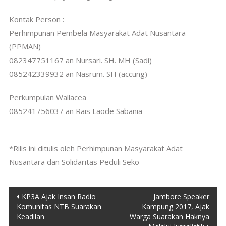
Kontak Person :
Perhimpunan Pembela Masyarakat Adat Nusantara
(PPMAN)
082347751167 an Nursari. SH. MH (Sadi)
085242339932 an Nasrum. SH (accung)
Perkumpulan Wallacea
085241756037 an Rais Laode Sabania
*Rilis ini ditulis oleh Perhimpunan Masyarakat Adat
Nusantara dan Solidaritas Peduli Seko
Post
KP3A Ajak Insan Radio
Jambore Speaker
Komunitas NTB Suarakan
Kampung 2017, Ajak
navigation
Keadilan
Warga Suarakan Haknya