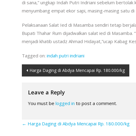
di sana,” ungkap Indah Putri Indriani sebelum bertolak
menyumbang empat ekor sapi, masing-masing satu di S
Pelaksanaan Salat Ied di Masamba sendiri tetap berjal
Bupati Thahar Rum dijadwalkan salat ied di Masamba. “
menjadi khatib ustadz Ahmad Hidayat,”ucap Kabag Kesr
Tagged on:
indah putri indriani
Post
Harga Daging di Abdya Mencapai Rp. 180.000/kg
navigation
Leave a Reply
You must be
logged in
to post a comment.
←
Harga Daging di Abdya Mencapai Rp. 180.000/kg