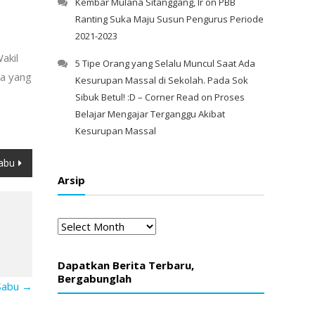
Kembar Mulana Sitanggang, Ir
on
PBB
Ranting Suka Maju Susun Pengurus Periode
2021-2023
akil
5 Tipe Orang yang Selalu Muncul Saat Ada
ra yang
Kesurupan Massal di Sekolah. Pada Sok
Sibuk Betul! :D – Corner Read
on
Proses
Belajar Mengajar Terganggu Akibat
Kesurupan Massal
abu
Arsip
Arsip
Dapatkan Berita Terbaru,
Bergabunglah
-Sabu
→