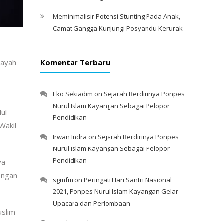
Meminimalisir Potensi Stunting Pada Anak,
Camat Gangga Kunjungi Posyandu Kerurak
layah
Komentar Terbaru
Eko Sekiadim
on
Sejarah Berdirinya Ponpes
Nurul Islam Kayangan Sebagai Pelopor
ul
Pendidikan
 Wakil
Irwan Indra
on
Sejarah Berdirinya Ponpes
Nurul Islam Kayangan Sebagai Pelopor
Pendidikan
ya
engan
sgmfm
on
Peringati Hari Santri Nasional
2021, Ponpes Nurul Islam Kayangan Gelar
Upacara dan Perlombaan
uslim