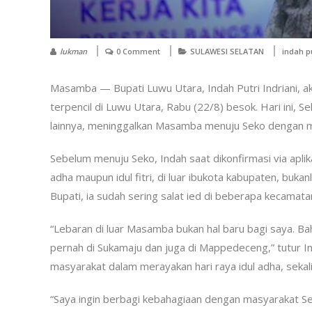
lukman
0 Comment
SULAWESI SELATAN
indah pu
Masamba — Bupati Luwu Utara, Indah Putri Indriani, a
terpencil di Luwu Utara, Rabu (22/8) besok. Hari ini, 
lainnya, meninggalkan Masamba menuju Seko dengan m
Sebelum menuju Seko, Indah saat dikonfirmasi via apl
adha maupun idul fitri, di luar ibukota kabupaten, bukanl
Bupati, ia sudah sering salat ied di beberapa kecamata
“Lebaran di luar Masamba bukan hal baru bagi saya. Bah
pernah di Sukamaju dan juga di Mappedeceng,” tutur In
masyarakat dalam merayakan hari raya idul adha, seka
“Saya ingin berbagi kebahagiaan dengan masyarakat S