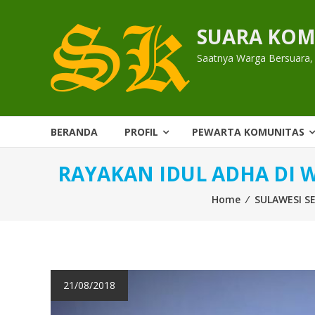
Skip
to
SUARA KOM
content
Saatnya Warga Bersuara,
BERANDA
PROFIL
PEWARTA KOMUNITAS
RAYAKAN IDUL ADHA DI W
Home
⁄
SULAWESI S
21/08/2018