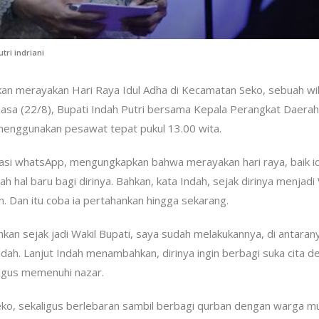
tri indriani
kan merayakan Hari Raya Idul Adha di Kecamatan Seko, sebuah wi
Selasa (22/8), Bupati Indah Putri bersama Kepala Perangkat Daerah
enggunakan pesawat tepat pukul 13.00 wita.
ikasi whatsApp, mengungkapkan bahwa merayakan hari raya, baik id
ah hal baru bagi dirinya. Bahkan, kata Indah, sejak dirinya menjadi
n. Dan itu coba ia pertahankan hingga sekarang.
kan sejak jadi Wakil Bupati, saya sudah melakukannya, di antaran
dah. Lanjut Indah menambahkan, dirinya ingin berbagi suka cita d
ligus memenuhi nazar.
eko, sekaligus berlebaran sambil berbagi qurban dengan warga m