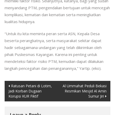
memiliki faktor risiko.
Selanjutnya, katanya, bagi yang sudah
menyandang PTM, pengendalian bertujuan untuk mencegah
komplikasi, kematian dan kematian serta meningkatkan
kualitas hidupnya.
“Untuk itu kita meminta peran serta ASN, Kepala Desa
beserta perangkatnya, serta masyarakat sekitar dapat
hadir sebagaimana undangan yang telah dikirimkan oleh
pihak Puskesmas Kayangan. Karena ini penting untuk
mendeteksi faktor risiko PTM, kemudian dapat dilakukan
langkah pencegahan dan penanganannya,” Yartip.
(eko).
Post
Ratusan Petani di Lotim,
Al Ummahat Peduli Bekasi
Jadi Korban Dugaan
Resmikan Mesjid Al Amin
navigation
Korupsi KUR Fiktif
Sumur Jiri
Leave a Reply