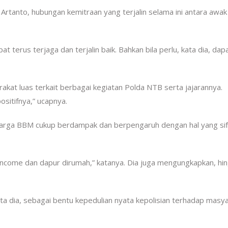
rtanto, hubungan kemitraan yang terjalin selama ini antara awa
t terus terjaga dan terjalin baik. Bahkan bila perlu, kata dia, dap
kat luas terkait berbagai kegiatan Polda NTB serta jajarannya.
sitifnya,” ucapnya.
n harga BBM cukup berdampak dan berpengaruh dengan hal yang si
income dan dapur dirumah,” katanya. Dia juga mengungkapkan, hi
a dia, sebagai bentu kepedulian nyata kepolisian terhadap masya