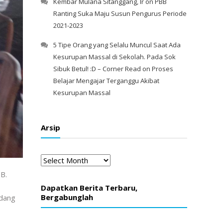
Kembar Mulana Sitanggang, Ir
on
PBB
Ranting Suka Maju Susun Pengurus Periode
2021-2023
5 Tipe Orang yang Selalu Muncul Saat Ada
Kesurupan Massal di Sekolah. Pada Sok
Sibuk Betul! :D – Corner Read
on
Proses
Belajar Mengajar Terganggu Akibat
Kesurupan Massal
Arsip
Arsip
B.
Dapatkan Berita Terbaru,
Bergabunglah
idang