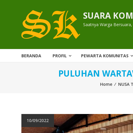
Skip
to
SUARA KOM
content
Saatnya Warga Bersuara,
BERANDA
PROFIL
PEWARTA KOMUNITAS
PULUHAN WARTAW
Home
⁄
NUSA 
10/09/2022