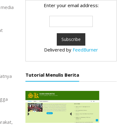
Enter your email address:
k media
at
Delivered by
FeedBurner
Tutorial Menulis Berita
fatnya
ngga
rakat,