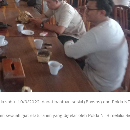
 sabtu 10/9/2022, dapat bantuan sosial (Bansos) dari Polda NT
m sebuah giat silaturahim yang digelar oleh Polda NTB melalui B