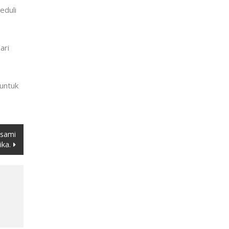
eduli
ari
untuk
usami
ka.