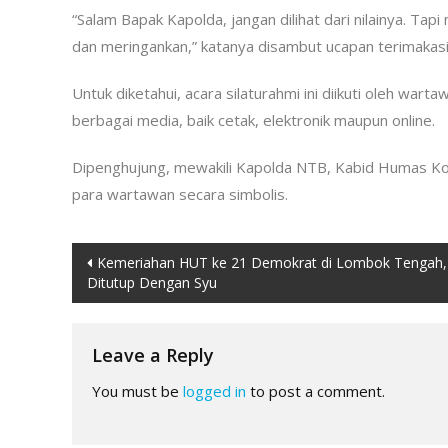
“Salam Bapak Kapolda, jangan dilihat dari nilainya. Tapi
dan meringankan,” katanya disambut ucapan terimakas
Untuk diketahui, acara silaturahmi ini diikuti oleh wa
berbagai media, baik cetak, elektronik maupun online.
Dipenghujung, mewakili Kapolda NTB, Kabid Humas K
para wartawan secara simbolis.
Post
Kemeriahan HUT ke 21 Demokrat di Lombok Tengah,
Ditutup Dengan Syu
navigation
Leave a Reply
You must be
logged in
to post a comment.