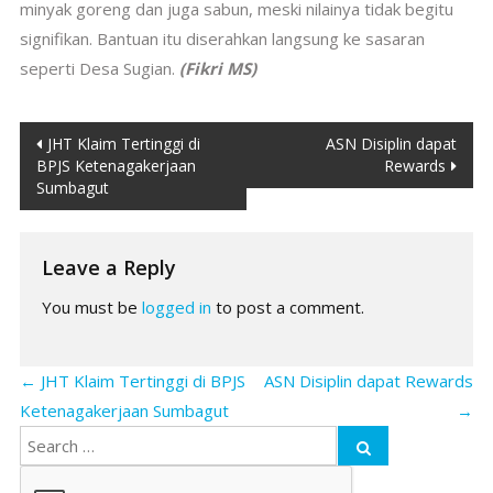
minyak goreng dan juga sabun, meski nilainya tidak begitu
signifikan. Bantuan itu diserahkan langsung ke sasaran
seperti Desa Sugian.
(Fikri MS)
Post
JHT Klaim Tertinggi di
ASN Disiplin dapat
BPJS Ketenagakerjaan
Rewards
navigation
Sumbagut
Leave a Reply
You must be
logged in
to post a comment.
←
JHT Klaim Tertinggi di BPJS
ASN Disiplin dapat Rewards
Ketenagakerjaan Sumbagut
→