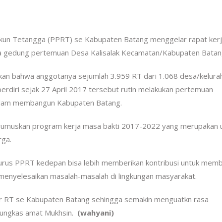
kun Tetangga (PPRT) se Kabupaten Batang menggelar rapat ker
ula gedung pertemuan Desa Kalisalak Kecamatan/Kabupaten Batan
n bahwa anggotanya sejumlah 3.959 RT dari 1.068 desa/kelura
rdiri sejak 27 April 2017 tersebut rutin melakukan pertemuan
alam membangun Kabupaten Batang.
rumuskan program kerja masa bakti 2017-2022 yang merupakan 
rga.
rus PPRT kedepan bisa lebih memberikan kontribusi untuk mem
nyelesaikan masalah-masalah di lingkungan masyarakat.
tar RT se Kabupaten Batang sehingga semakin menguatkn rasa
pungkas amat Mukhsin.
(wahyani)