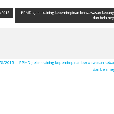
8/2015
PPMD gelar training kepemimpinan berwawasan keban
dan bela ne
 78/2015
PPMD gelar training kepemimpinan berwawasan keba
dan bela n