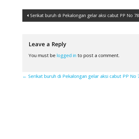
Post
Serikat buruh di Pekalongan gelar aksi cabut PP No 7
navigation
Leave a Reply
You must be
logged in
to post a comment.
←
Serikat buruh di Pekalongan gelar aksi cabut PP No