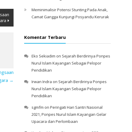
Meminimalisir Potensi Stunting Pada Anak,
gsaan
Camat Gangga Kunjungi Posyandu Kerurak
gara
Komentar Terbaru
Eko Sekiadim
on
Sejarah Berdirinya Ponpes
Nurul Islam Kayangan Sebagai Pelopor
Pendidikan
ngsaan
egara
→
Irwan Indra
on
Sejarah Berdirinya Ponpes
Nurul Islam Kayangan Sebagai Pelopor
Pendidikan
sgmfm
on
Peringati Hari Santri Nasional
2021, Ponpes Nurul Islam Kayangan Gelar
Upacara dan Perlombaan