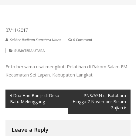
07/11/2017
Sekber Radkom Sumatera Utara
0 Comment
SUMATERA UTARA
Foto bersama usai mengikuti Pelatihan di Rakom Salam FM
Kecamatan Sei Lapan, Kabupaten Langkat.
Post
Dua Hari Banjir di Desa
PNS/ASN di Batubara
Batu Melenggang
Hingga 7 November Belum
navigation
Gajian
Leave a Reply