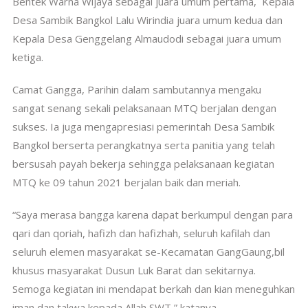
Bentek Warna Wijaya sebagai juara umum pertama, Kepala
Desa Sambik Bangkol Lalu Wirindia juara umum kedua dan
Kepala Desa Genggelang Almaudodi sebagai juara umum
ketiga.
Camat Gangga, Parihin dalam sambutannya mengaku
sangat senang sekali pelaksanaan MTQ berjalan dengan
sukses. Ia juga mengapresiasi pemerintah Desa Sambik
Bangkol berserta perangkatnya serta panitia yang telah
bersusah payah bekerja sehingga pelaksanaan kegiatan
MTQ ke 09 tahun 2021 berjalan baik dan meriah.
“Saya merasa bangga karena dapat berkumpul dengan para
qari dan qoriah, hafizh dan hafizhah, seluruh kafilah dan
seluruh elemen masyarakat se-Kecamatan GangGaung,bil
khusus masyarakat Dusun Luk Barat dan sekitarnya.
Semoga kegiatan ini mendapat berkah dan kian meneguhkan
iman dan takwa kepada Allah SWT,” katanya.