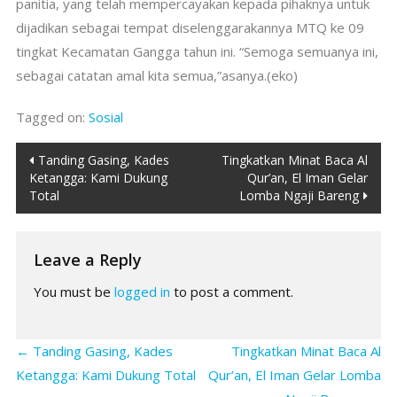
panitia, yang telah mempercayakan kepada pihaknya untuk
dijadikan sebagai tempat diselenggarakannya MTQ ke 09
tingkat Kecamatan Gangga tahun ini. “Semoga semuanya ini,
sebagai catatan amal kita semua,”asanya.(eko)
Tagged on:
Sosial
Post
Tanding Gasing, Kades
Tingkatkan Minat Baca Al
Ketangga: Kami Dukung
Qur’an, El Iman Gelar
navigation
Total
Lomba Ngaji Bareng
Leave a Reply
You must be
logged in
to post a comment.
←
Tanding Gasing, Kades
Tingkatkan Minat Baca Al
Ketangga: Kami Dukung Total
Qur’an, El Iman Gelar Lomba