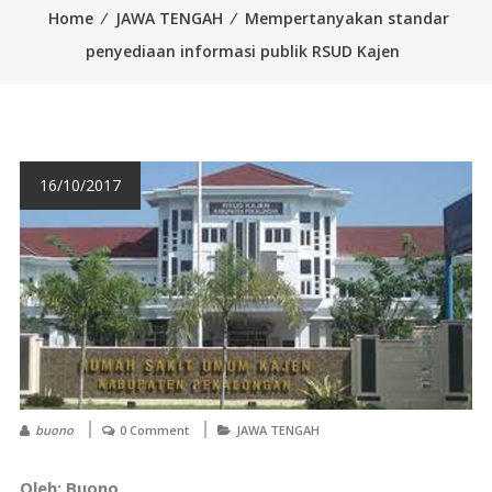
Home
⁄
JAWA TENGAH
⁄
Mempertanyakan standar
penyediaan informasi publik RSUD Kajen
16/10/2017
buono
0 Comment
JAWA TENGAH
Oleh: Buono