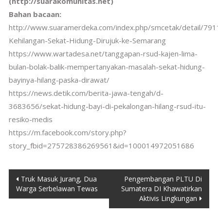
(http://suarakomunitas.net)
Bahan bacaan:
http://www.suaramerdeka.com/index.php/smcetak/detail/791
Kehilangan-Sekat-Hidung-Dirujuk-ke-Semarang
https://www.wartadesa.net/tanggapan-rsud-kajen-lima-
bulan-bolak-balik-mempertanyakan-masalah-sekat-hidung-
bayinya-hilang-paska-dirawat/
https://news.detik.com/berita-jawa-tengah/d-
3683656/sekat-hidung-bayi-di-pekalongan-hilang-rsud-itu-
resiko-medis
https://m.facebook.com/story.php?
story_fbid=275728386269561&id=100014972051686
Post
Truk Masuk Jurang, Dua
Pengembangan PLTU Di
Warga Serbelawan Tewas
Sumatera DI Khawatirkan
navigation
Aktivis Lingkungan