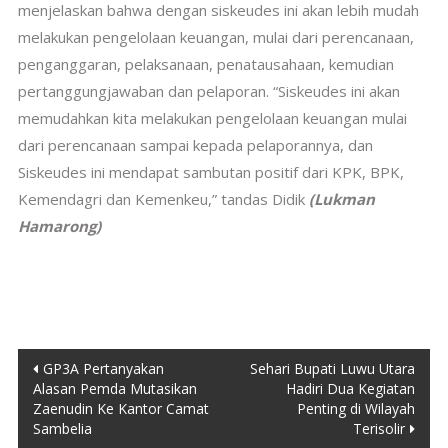
menjelaskan bahwa dengan siskeudes ini akan lebih mudah
melakukan pengelolaan keuangan, mulai dari perencanaan,
penganggaran, pelaksanaan, penatausahaan, kemudian
pertanggungjawaban dan pelaporan. “Siskeudes ini akan
memudahkan kita melakukan pengelolaan keuangan mulai
dari perencanaan sampai kepada pelaporannya, dan
Siskeudes ini mendapat sambutan positif dari KPK, BPK,
Kemendagri dan Kemenkeu,” tandas Didik
(Lukman
Hamarong)
Post
GP3A Pertanyakan
Sehari Bupati Luwu Utara
Alasan Pemda Mutasikan
Hadiri Dua Kegiatan
navigation
Zaenudin Ke Kantor Camat
Penting di Wilayah
Sambelia
Terisolir