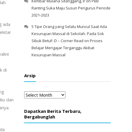
Kembar Mulana Sitanggang, Ir
on
PBB
lah
Ranting Suka Maju Susun Pengurus Periode
2021-2023
g ada
5 Tipe Orang yang Selalu Muncul Saat Ada
ekitar
Kesurupan Massal di Sekolah. Pada Sok
Sibuk Betul! :D – Corner Read
on
Proses
Belajar Mengajar Terganggu Akibat
yakni
Kesurupan Massal
k di
Arsip
ang
Arsip
uku dan
anya.
Dapatkan Berita Terbaru,
Bergabunglah
ada