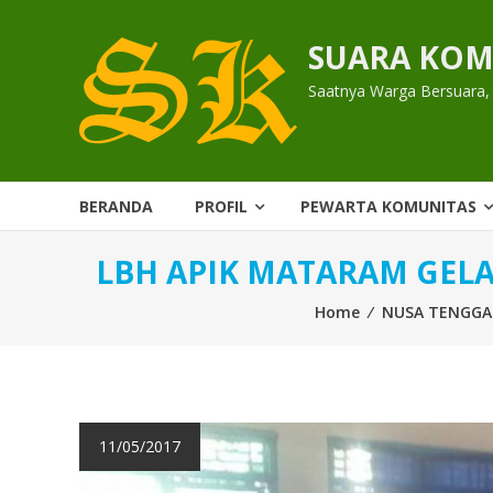
Skip
to
SUARA KOM
content
Saatnya Warga Bersuara,
BERANDA
PROFIL
PEWARTA KOMUNITAS
LBH APIK MATARAM GEL
Home
⁄
NUSA TENGGA
11/05/2017