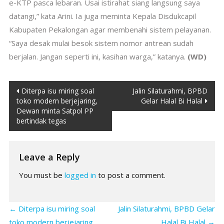
e-KTP pasca lebaran. Usai istirahat siang langsung saya
datangi,” kata Arini. Ia juga meminta Kepala Disdukcapil
Kabupaten Pekalongan agar membenahi sistem pelayanan.
“Saya desak mulai besok sistem nomor antrean sudah
berjalan. Jangan seperti ini, kasihan warga,” katanya.
(WD)
Post
Diterpa isu miring soal
Jalin Silaturahmi, BPBD
toko modern berjejaring,
Gelar Halal Bi Halal
navigation
Dewan minta Satpol PP
bertindak tegas
Leave a Reply
You must be
logged in
to post a comment.
←
Diterpa isu miring soal
Jalin Silaturahmi, BPBD Gelar
toko modern berjejaring,
Halal Bi Halal
→