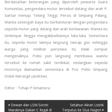
Berdasarkan keterangan yang diperoleh pewarta Suara
Komunitas, pengendara motor
t
ersebut datang dari arah P.
Siantar menuju Tebing Tinggi. Persis di Simpang Palang,
Wanita setengah baya itu berbenturan dengan pengendara
sepeda motor yang datang dari arah berlawanan. Wanita itu
terlempar hingga mengakibatkannya luka-luka. Sementara
itu, sepeda motor lainnya langsung tancap gas sehingga
warga yang melihat peristiwa itu tidak sempat
mengenalinya. Polisi pun langsung membawa wanita
tersebut ke rumah sakit terdekat, sedangkan sepeda
motornya diamankan sementara di Pos Polisi Simpang
Dolok Merangir.(andrew)
Editor : Tohap P.Simamora
Post
Dewan dan LSM Soroti
Setahun Aliran Listrik
Maraknya Galian C Ilegal di
Terputus ke Dua Nagori