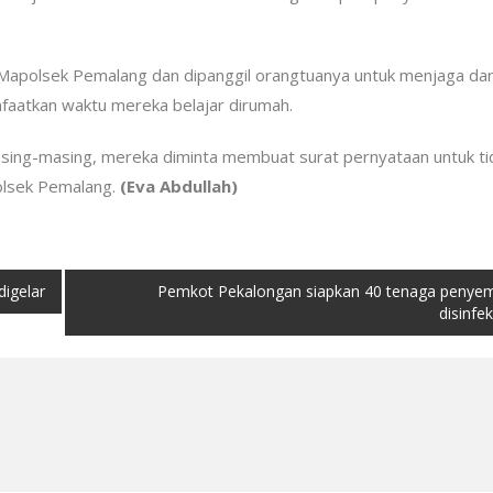
e Mapolsek Pemalang dan dipanggil orangtuanya untuk menjaga da
aatkan waktu mereka belajar dirumah.
asing-masing, mereka diminta membuat surat pernyataan untuk ti
olsek Pemalang.
(Eva Abdullah)
digelar
Pemkot Pekalongan siapkan 40 tenaga penye
disinfe