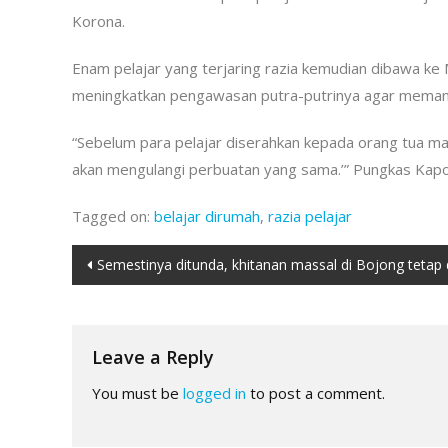
Korona.
Enam pelajar yang terjaring razia kemudian dibawa k
meningkatkan pengawasan putra-putrinya agar memanf
“Sebelum para pelajar diserahkan kepada orang tua m
akan mengulangi perbuatan yang sama.’” Pungkas Kap
Tagged on:
belajar dirumah
,
razia pelajar
Post
Semestinya ditunda, khitanan massal di Bojong tetap 
navigation
Leave a Reply
You must be
logged in
to post a comment.