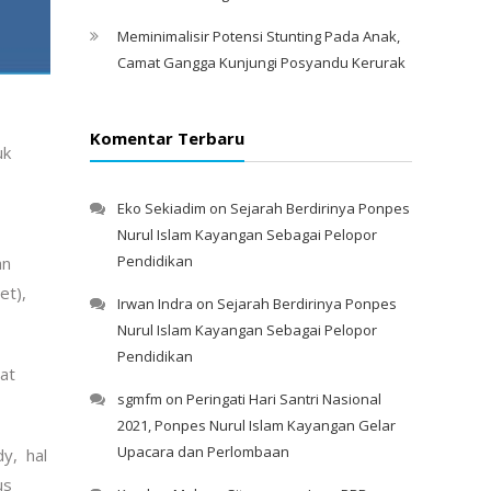
Meminimalisir Potensi Stunting Pada Anak,
Camat Gangga Kunjungi Posyandu Kerurak
Komentar Terbaru
uk
Eko Sekiadim
on
Sejarah Berdirinya Ponpes
Nurul Islam Kayangan Sebagai Pelopor
Pendidikan
an
et),
Irwan Indra
on
Sejarah Berdirinya Ponpes
Nurul Islam Kayangan Sebagai Pelopor
Pendidikan
at
sgmfm
on
Peringati Hari Santri Nasional
2021, Ponpes Nurul Islam Kayangan Gelar
Upacara dan Perlombaan
dy, hal
us