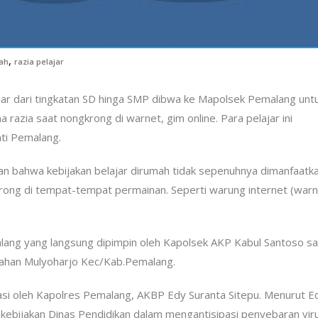
,
mah
razia pelajar
jar dari tingkatan SD hinga SMP dibwa ke Mapolsek Pemalang unt
 razia saat nongkrong di warnet, gim online. Para pelajar ini
ati Pemalang.
 bahwa kebijakan belajar dirumah tidak sepenuhnya dimanfaatk
krong di tempat-tempat permainan. Seperti warung internet (warn
lang yang langsung dipimpin oleh Kapolsek AKP Kabul Santoso sa
lurahan Mulyoharjo Kec/Kab.Pemalang.
iasi oleh Kapolres Pemalang, AKBP Edy Suranta Sitepu. Menurut E
i kebijakan Dinas Pendidikan dalam mengantisipasi penyebaran vir