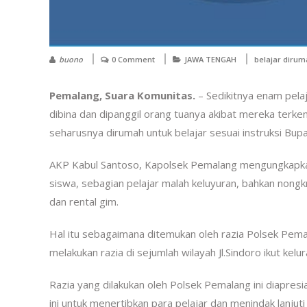
buono
0 Comment
JAWA TENGAH
belajar diru
Pemalang, Suara Komunitas.
– Sedikitnya enam pela
dibina dan dipanggil orang tuanya akibat mereka terkena
seharusnya dirumah untuk belajar sesuai instruksi Bup
AKP Kabul Santoso, Kapolsek Pemalang mengungkapkan
siswa, sebagian pelajar malah keluyuran, bahkan nong
dan rental gim.
Hal itu sebagaimana ditemukan oleh razia Polsek Pema
melakukan razia di sejumlah wilayah Jl.Sindoro ikut ke
Razia yang dilakukan oleh Polsek Pemalang ini diapres
ini untuk menertibkan para pelajar dan menindak lanjut