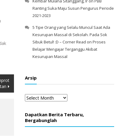
Kembar Mulana Sitanggang, Ir
on
PBB
Ranting Suka Maju Susun Pengurus Periode
2021-2023
n
5 Tipe Orang yang Selalu Muncul Saat Ada
Kesurupan Massal di Sekolah. Pada Sok
Sibuk Betul! :D – Corner Read
on
Proses
dak
Belajar Mengajar Terganggu Akibat
Kesurupan Massal
Arsip
mprot
ktan
Arsip
Dapatkan Berita Terbaru,
Bergabunglah