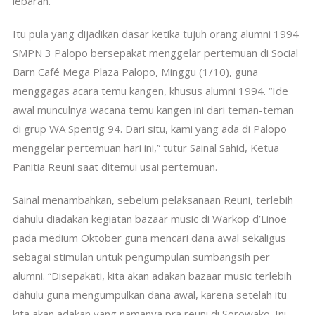
lebaran.
Itu pula yang dijadikan dasar ketika tujuh orang alumni 1994
SMPN 3 Palopo bersepakat menggelar pertemuan di Social
Barn Café Mega Plaza Palopo, Minggu (1/10), guna
menggagas acara temu kangen, khusus alumni 1994. “Ide
awal munculnya wacana temu kangen ini dari teman-teman
di grup WA Spentig 94. Dari situ, kami yang ada di Palopo
menggelar pertemuan hari ini,” tutur Sainal Sahid, Ketua
Panitia Reuni saat ditemui usai pertemuan.
Sainal menambahkan, sebelum pelaksanaan Reuni, terlebih
dahulu diadakan kegiatan bazaar music di Warkop d’Linoe
pada medium Oktober guna mencari dana awal sekaligus
sebagai stimulan untuk pengumpulan sumbangsih per
alumni. “Disepakati, kita akan adakan bazaar music terlebih
dahulu guna mengumpulkan dana awal, karena setelah itu
kita akan adakan yang namanya pra reuni di Sorowako. Ini