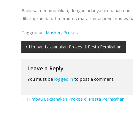
Babinsa menambahkan, dengan adanya himbauan dan ed
diharapkan dapat memutus mata rantai penularan waba
Tagged on:
Masker
,
Prokes
Post
Himbau Laksanakan Prokes di Pesta Pernikahan
navigation
Leave a Reply
You must be
logged in
to post a comment.
←
Himbau Laksanakan Prokes di Pesta Pernikahan