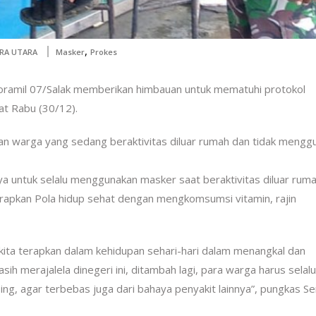
,
RA UTARA
Masker
Prokes
oramil 07/Salak memberikan himbauan untuk mematuhi protokol
t Rabu (30/12).
an warga yang sedang beraktivitas diluar rumah dan tidak mengg
 untuk selalu menggunakan masker saat beraktivitas diluar rumah
rapkan Pola hidup sehat dengan mengkomsumsi vitamin, rajin
t kita terapkan dalam kehidupan sehari-hari dalam menangkal dan
h merajalela dinegeri ini, ditambah lagi, para warga harus selalu
g, agar terbebas juga dari bahaya penyakit lainnya”, pungkas S