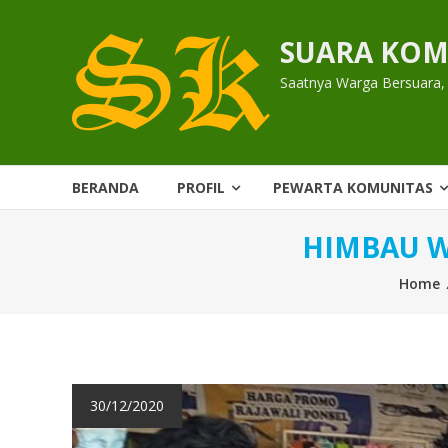
Skip
to
SUARA KOM
content
Saatnya Warga Bersuara,
BERANDA
PROFIL
PEWARTA KOMUNITAS
HIMBAU W
Home
30/12/2020