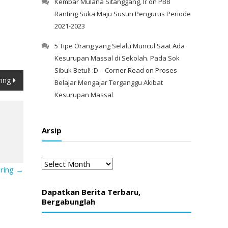
Kembar Mulana Sitanggang, Ir
on
PBB
Ranting Suka Maju Susun Pengurus Periode
2021-2023
5 Tipe Orang yang Selalu Muncul Saat Ada
Kesurupan Massal di Sekolah. Pada Sok
Sibuk Betul! :D – Corner Read
on
Proses
ring
Belajar Mengajar Terganggu Akibat
Kesurupan Massal
Arsip
Arsip
ering
→
Dapatkan Berita Terbaru,
Bergabunglah