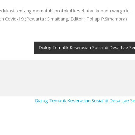
ukasi tentang mematuhi protokol kesehatan kepada warga ini,
h Covid-19.(Pewarta : Simaibang, Editor : Tohap P.Simamora)
Dialog Tematik Keserasian Sosial di Desa Lae Se
Dialog Tematik Keserasian Sosial di Desa Lae S