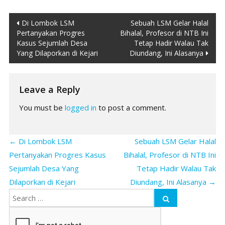
Post
Di Lombok LSM
Sebuah LSM Gelar Halal
Pertanyakan Progres
Bihalal, Profesor di NTB Ini
navigation
Kasus Sejumlah Desa
Tetap Hadir Walau Tak
Yang Dilaporkan di Kejari
Diundang, Ini Alasanya
Leave a Reply
You must be
logged in
to post a comment.
←
Di Lombok LSM
Sebuah LSM Gelar Halal
Pertanyakan Progres Kasus
Bihalal, Profesor di NTB Ini
Sejumlah Desa Yang
Tetap Hadir Walau Tak
Dilaporkan di Kejari
Diundang, Ini Alasanya
→