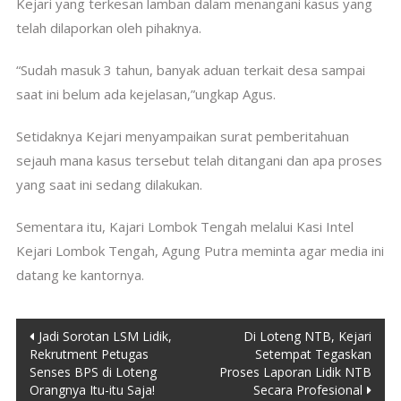
Kejari yang terkesan lamban dalam menangani kasus yang
telah dilaporkan oleh pihaknya.
“Sudah masuk 3 tahun, banyak aduan terkait desa sampai
saat ini belum ada kejelasan,”ungkap Agus.
Setidaknya Kejari menyampaikan surat pemberitahuan
sejauh mana kasus tersebut telah ditangani dan apa proses
yang saat ini sedang dilakukan.
Sementara itu, Kajari Lombok Tengah melalui Kasi Intel
Kejari Lombok Tengah, Agung Putra meminta agar media ini
datang ke kantornya.
Post
Jadi Sorotan LSM Lidik,
Di Loteng NTB, Kejari
Rekrutment Petugas
Setempat Tegaskan
navigation
Senses BPS di Loteng
Proses Laporan Lidik NTB
Orangnya Itu-itu Saja!
Secara Profesional