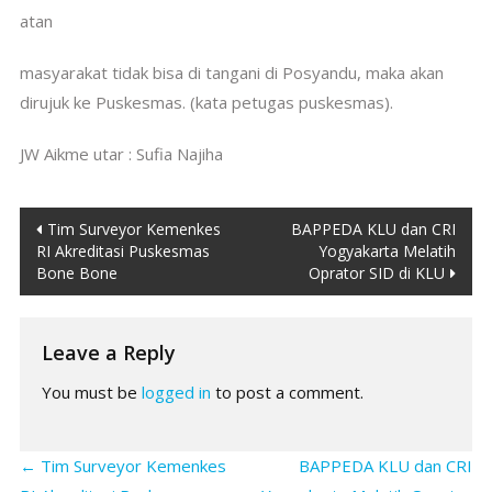
atan
masyarakat tidak bisa di tangani di Posyandu, maka akan
dirujuk ke Puskesmas. (kata petugas puskesmas).
JW Aikme utar : Sufia Najiha
Post
Tim Surveyor Kemenkes
BAPPEDA KLU dan CRI
RI Akreditasi Puskesmas
Yogyakarta Melatih
navigation
Bone Bone
Oprator SID di KLU
Leave a Reply
You must be
logged in
to post a comment.
←
Tim Surveyor Kemenkes
BAPPEDA KLU dan CRI