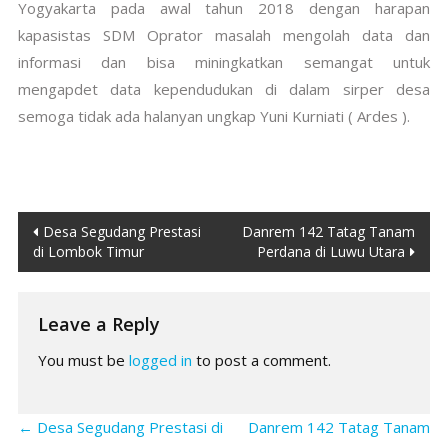
Yogyakarta pada awal tahun 2018 dengan harapan
kapasistas SDM Oprator masalah mengolah data dan
informasi dan bisa miningkatkan semangat untuk
mengapdet data kependudukan di dalam sirper desa
semoga tidak ada halanyan ungkap Yuni Kurniati ( Ardes ).
Post
Desa Segudang Prestasi
Danrem 142 Tatag Tanam
di Lombok Timur
Perdana di Luwu Utara
navigation
Leave a Reply
You must be
logged in
to post a comment.
←
Desa Segudang Prestasi di
Danrem 142 Tatag Tanam