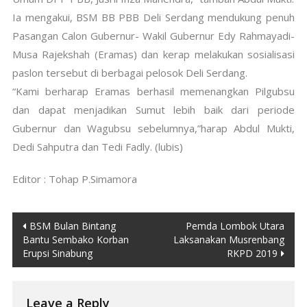
Ia mengakui, BSM BB PBB Deli Serdang mendukung penuh
Pasangan Calon Gubernur- Wakil Gubernur Edy Rahmayadi-
Musa Rajekshah (Eramas) dan kerap melakukan sosialisasi
paslon tersebut di berbagai pelosok Deli Serdang.
“Kami berharap Eramas berhasil memenangkan Pilgubsu
dan dapat menjadikan Sumut lebih baik dari periode
Gubernur dan Wagubsu sebelumnya,”harap Abdul Mukti,
Dedi Sahputra dan Tedi Fadly. (lubis)
Editor : Tohap P.Simamora
Post
BSM Bulan Bintang
Pemda Lombok Utara
Bantu Sembako Korban
Laksanakan Musrenbang
navigation
Erupsi Sinabung
RKPD 2019
Leave a Reply