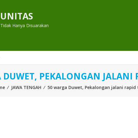
UNITAS
 Tidak Hanya Disuarakan
 DUWET, PEKALONGAN JALANI R
me
⁄
JAWA TENGAH
⁄
50 warga Duwet, Pekalongan jalani rapid 