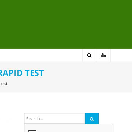
APID TEST
test