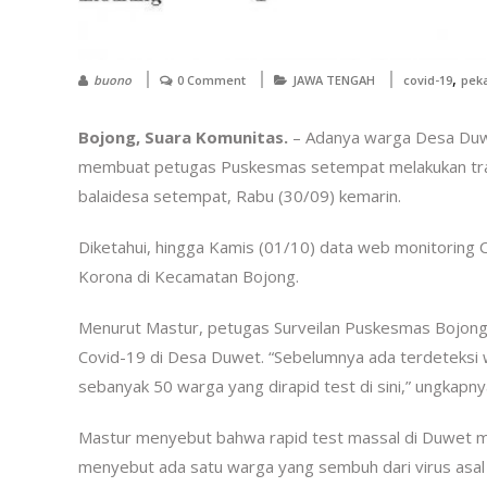
,
buono
0 Comment
JAWA TENGAH
covid-19
pek
Bojong, Suara Komunitas.
– Adanya warga Desa Duwe
membuat petugas Puskesmas setempat melakukan trac
balaidesa setempat, Rabu (30/09) kemarin.
Diketahui, hingga Kamis (01/10) data web monitoring
Korona di Kecamatan Bojong.
Menurut Mastur, petugas Surveilan Puskesmas Bojong,
Covid-19 di Desa Duwet. “Sebelumnya ada terdeteksi w
sebanyak 50 warga yang dirapid test di sini,” ungkapny
Mastur menyebut bahwa rapid test massal di Duwet me
menyebut ada satu warga yang sembuh dari virus asal W