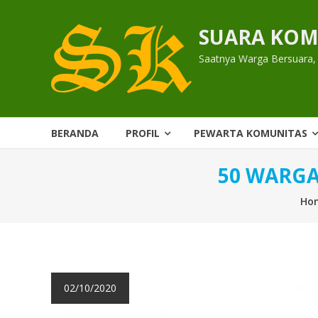
Skip
to
SUARA KOM
content
Saatnya Warga Bersuara,
BERANDA
PROFIL
PEWARTA KOMUNITAS
50 WARGA
Ho
02/10/2020