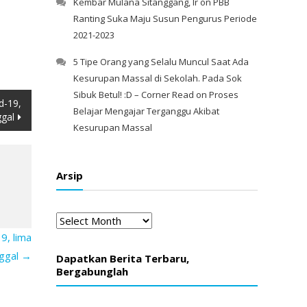
Kembar Mulana Sitanggang, Ir
on
PBB
Ranting Suka Maju Susun Pengurus Periode
2021-2023
5 Tipe Orang yang Selalu Muncul Saat Ada
Kesurupan Massal di Sekolah. Pada Sok
Sibuk Betul! :D – Corner Read
on
Proses
d-19,
Belajar Mengajar Terganggu Akibat
gal
Kesurupan Massal
Arsip
Arsip
9, lima
ggal
→
Dapatkan Berita Terbaru,
Bergabunglah