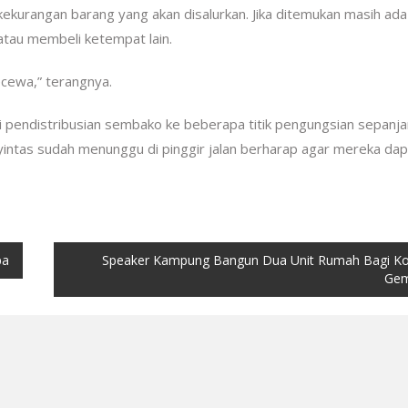
kurangan barang yang akan disalurkan. Jika ditemukan masih ada
atau membeli ketempat lain.
ecewa,” terangnya.
i pendistribusian sembako ke beberapa titik pengungsian sepanj
yintas sudah menunggu di pinggir jalan berharap agar mereka dap
pa
Speaker Kampung Bangun Dua Unit Rumah Bagi K
Ge