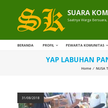
Skip
to
SUARA KOM
content
Saatnya Warga Bersuara,
BERANDA
PROFIL
PEWARTA KOMUNITAS
YAP LABUHAN PAN
Home
⁄
NUSA 
31/08/2018