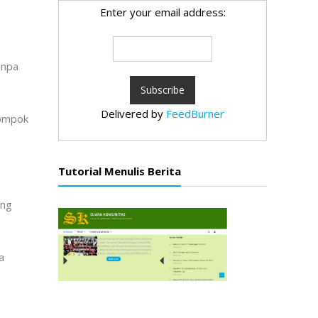
Enter your email address:
anpa
Delivered by
FeedBurner
lompok
Tutorial Menulis Berita
ang
a