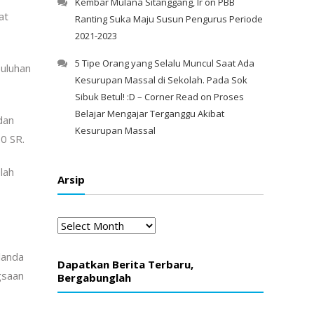
Kembar Mulana Sitanggang, Ir
on
PBB
at
Ranting Suka Maju Susun Pengurus Periode
2021-2023
5 Tipe Orang yang Selalu Muncul Saat Ada
uluhan
Kesurupan Massal di Sekolah. Pada Sok
Sibuk Betul! :D – Corner Read
on
Proses
Belajar Mengajar Terganggu Akibat
dan
Kesurupan Massal
.0 SR.
lah
Arsip
Arsip
landa
Dapatkan Berita Terbaru,
gsaan
Bergabunglah