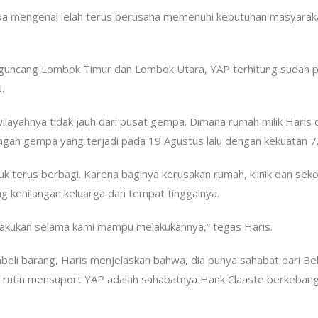
pa mengenal lelah terus berusaha memenuhi kebutuhan masyarak
gguncang Lombok Timur dan Lombok Utara, YAP terhitung sudah p
.
 wilayahnya tidak jauh dari pusat gempa. Dimana rumah milik Haris 
cangan gempa yang terjadi pada 19 Agustus lalu dengan kekuatan 7
k terus berbagi. Karena baginya kerusakan rumah, klinik dan seko
g kehilangan keluarga dan tempat tinggalnya.
lakukan selama kami mampu melakukannya,” tegas Haris.
li barang, Haris menjelaskan bahwa, dia punya sahabat dari Be
ang rutin mensuport YAP adalah sahabatnya Hank Claaste berkeban