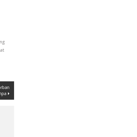
ang
at
orban
mpa