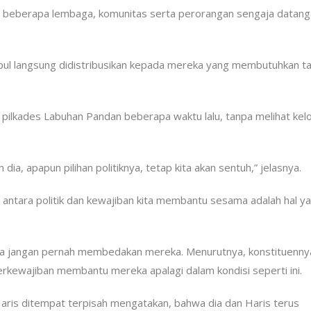
da beberapa lembaga, komunitas serta perorangan sengaja datang
pul langsung didistribusikan kepada mereka yang membutuhkan t
 pilkades Labuhan Pandan beberapa waktu lalu, tanpa melihat ke
 dia, apapun pilihan politiknya, tetap kita akan sentuh,” jelasnya.
, antara politik dan kewajiban kita membantu sesama adalah hal y
ya jangan pernah membedakan mereka. Menurutnya, konstituenny
erkewajiban membantu mereka apalagi dalam kondisi seperti ini.
Haris ditempat terpisah mengatakan, bahwa dia dan Haris terus