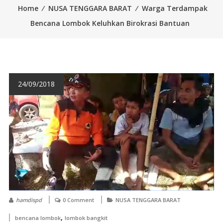
Home
⁄
NUSA TENGGARA BARAT
⁄
Warga Terdampak
Bencana Lombok Keluhkan Birokrasi Bantuan
24/09/2018
hamdispd
0 Comment
NUSA TENGGARA BARAT
,
bencana lombok
lombok bangkit