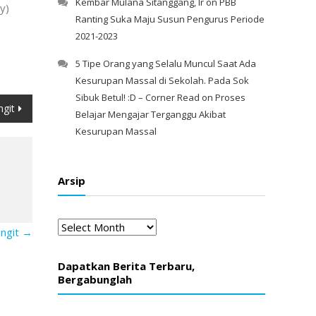
Kembar Mulana Sitanggang, Ir
on
PBB
y)
Ranting Suka Maju Susun Pengurus Periode
2021-2023
5 Tipe Orang yang Selalu Muncul Saat Ada
Kesurupan Massal di Sekolah. Pada Sok
Sibuk Betul! :D – Corner Read
on
Proses
ngit
Belajar Mengajar Terganggu Akibat
Kesurupan Massal
Arsip
Arsip
angit
→
Dapatkan Berita Terbaru,
Bergabunglah