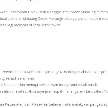
awan Kecamatan Dolok Batu Nanggar Kabupaten Simalungun me
at portal di simpang Dolok Merangir sebagai pintu masuk menu
isa lagi melintas di kota Serbelawan.
a Pewarta Suara Komunitas Jumat (24/08 dengan alasan agar jala
ng terjadi selama ini.
puluh tahun jalan menuju Serbelawan mengalami rusak parah.
selalu melintas, akibatnya jalan aspal ini mengalami kerusakan,” k
inan Kecamatan dan Polsek Serbelawan rutin melakukan pengawas