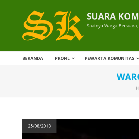
Skip
to
SUARA KOM
content
Saatnya Warga Bersuara,
BERANDA
PROFIL
PEWARTA KOMUNITAS
WARG
H
25/08/2018