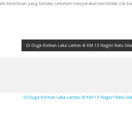
ihi ketentuan yang berlaku sebelum masyarakat bertindak. (sk-ba
Di Duga Korban Laka Lantas di KM 13 Nagori Batu Sila
Di Duga Korban Laka Lantas di KM 13 Nagori Batu Sil