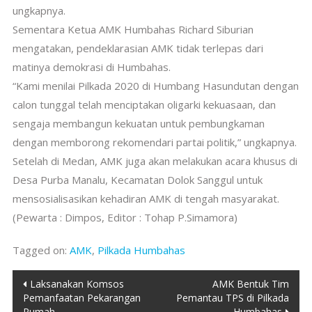
ungkapnya.
Sementara Ketua AMK Humbahas Richard Siburian
mengatakan, pendeklarasian AMK tidak terlepas dari
matinya demokrasi di Humbahas.
“Kami menilai Pilkada 2020 di Humbang Hasundutan dengan
calon tunggal telah menciptakan oligarki kekuasaan, dan
sengaja membangun kekuatan untuk pembungkaman
dengan memborong rekomendari partai politik,” ungkapnya.
Setelah di Medan, AMK juga akan melakukan acara khusus di
Desa Purba Manalu, Kecamatan Dolok Sanggul untuk
mensosialisasikan kehadiran AMK di tengah masyarakat.
(Pewarta : Dimpos, Editor : Tohap P.Simamora)
Tagged on:
AMK
,
Pilkada Humbahas
Post
Laksanakan Komsos
AMK Bentuk Tim
Pemanfaatan Pekarangan
Pemantau TPS di Pilkada
navigation
Rumah
Humbahas