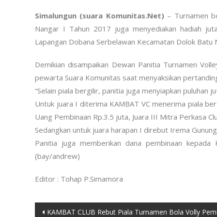
Simalungun (suara Komunitas.Net)
– Turnamen bol
Nangar I Tahun 2017 juga menyediakan hadiah jut
Lapangan Dobana Serbelawan Kecamatan Dolok Batu 
Demikian disampaikan Dewan Panitia Turnamen Volle
pewarta Suara Komunitas saat menyaksikan pertandin
“Selain piala bergilir, panitia juga menyiapkan puluhan
Untuk juara I diterima KAMBAT VC menerima piala berg
Uang Pembinaan Rp.3.5 juta, Juara III Mitra Perkasa C
Sedangkan untuk juara harapan I direbut Irema Gunung
Panitia juga memberikan dana pembinaan kepada K
(bay/andrew)
Editor : Tohap P.Simamora
Post
KAMBAT CLUB Rebut Piala Turnamen Bola Volly Pe