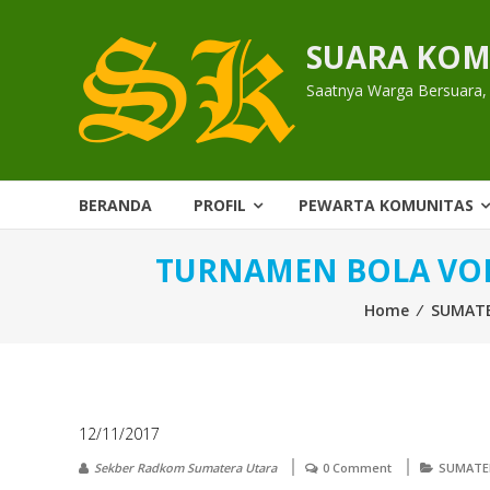
Skip
to
SUARA KOM
content
Saatnya Warga Bersuara,
BERANDA
PROFIL
PEWARTA KOMUNITAS
TURNAMEN BOLA VOL
Home
⁄
SUMAT
12/11/2017
Sekber Radkom Sumatera Utara
0 Comment
SUMATE