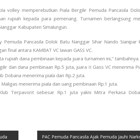
a volley memperebutkan Piala Bergilir Pemuda Pancasila Dol
aan rupiah kepada para pemenang. Turnamen berlangsung mer
Nanggar Kabupaten Simalungun.
y Pemuda Pancasila Dolok Batu Nanggar Sihar Nando Sianipar
gan final antara KAMBAT VC lawan GASS VC.
 juta rupiah dana pembinaan kepada juara turnamen ini,” tambahnya.
ilir dan dana pembinaan Rp.5 juta, juara II Gass VC menerima Pi
lub Dobana menerima piala dan Rp.2 juta.
 Maligas menerima piala dan uang pembinaan Rp.1 juta.
lub Terpavorit sebesar Rp.1 juta yakni Mitra Perkasa Doba
muda
PAC Pemuda Pancasila Ajak Pemuda Jauhi Nark